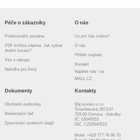
Péče o zákazníky
O nás
Profesionální poradna
Co pro Vás máme?
PDF knížka zdarma: Jak vybrat
O nás
dveřní kování?
Příběh majitele
Vše o nákupu
Kontakt
Nabídka pro firmy
Najdete nás i na
MALL.CZ
Dokumenty
Kontakty
Obchodní podmínky
Ráj kování s.r.o.
Štramberská 2871/47
Reklamační řád
703 00 Ostrava - Hulváky
IČ: 03540553
Zpracování osobních údajů
DIČ: CZ03540553
Mobil:
+420 777 76 86 70