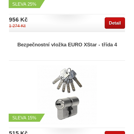
SLEVA
25%
956 Kč
Detail
1 274 Kč
Bezpečnostní vložka EURO XStar - třída 4
SLEVA
15%
515 Kč