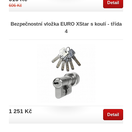
Detail
606 Kč
Bezpečnostní vložka EURO XStar s koulí - třída
4
1 251 Kč
Detail