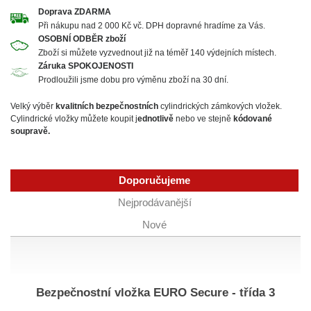
Doprava ZDARMA
Při nákupu nad 2 000 Kč vč. DPH dopravné hradíme za Vás.
OSOBNÍ ODBĚR zboží
Zboží si můžete vyzvednout již na téměř 140 výdejních místech.
Záruka SPOKOJENOSTI
Prodloužili jsme dobu pro výměnu zboží na 30 dní.
Velký výběr
kvalitních bezpečnostních
cylindrických zámkových vložek.
Cylindrické vložky můžete koupit j
ednotlivě
nebo ve stejně
kódované
soupravě.
Doporučujeme
Nejprodávanější
Nové
Bezpečnostní vložka EURO Secure - třída 3