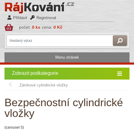
Přihlásit
Registrovat
počet:
0 ks
cena:
0 Kč
Menu stránek
Zobrazit podkategorie
Zámkové cylindrické vložky
Bezpečnostní cylindrické
vložky
{carousel 5}