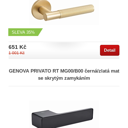
SLEVA
35%
651 Kč
Detail
1 001 Kč
GENOVA PRIVATO RT MG00/B00 černá/zlatá mat
se skrytým zamykáním