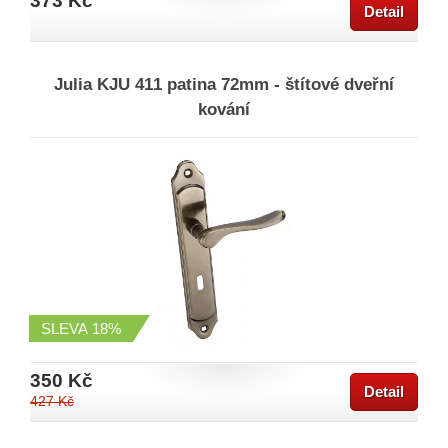
373 Kč
Detail
Julia KJU 411 patina 72mm - štítové dveřní
kování
SLEVA
18%
350 Kč
Detail
427 Kč