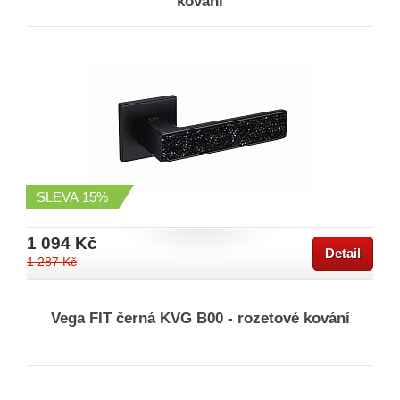
kování
SLEVA
15%
1 094 Kč
Detail
1 287 Kč
Vega FIT černá KVG B00 - rozetové kování