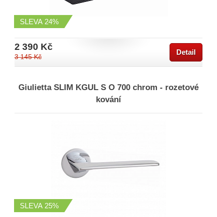
SLEVA
24%
2 390 Kč
Detail
3 145 Kč
Giulietta SLIM KGUL S O 700 chrom - rozetové
kování
SLEVA
25%