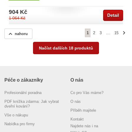
904 Kč
Detail
1 064 Kč
1
2
3
…
15
nahoru
Načíst dalších 18 produktů
Péče o zákazníky
O nás
Profesionální poradna
Co pro Vás máme?
PDF knížka zdarma: Jak vybrat
O nás
dveřní kování?
Příběh majitele
Vše o nákupu
Kontakt
Nabídka pro firmy
Najdete nás i na