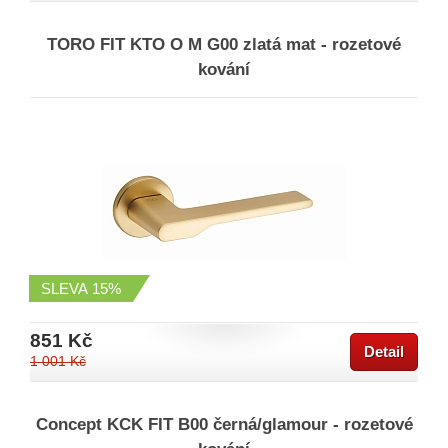
TORO FIT KTO O M G00 zlatá mat - rozetové
kování
SLEVA
15%
851 Kč
Detail
1 001 Kč
Concept KCK FIT B00 černá/glamour - rozetové