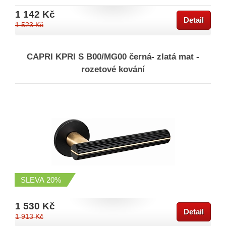
1 142 Kč
Detail
1 523 Kč
CAPRI KPRI S B00/MG00 černá- zlatá mat -
rozetové kování
SLEVA
20%
1 530 Kč
Detail
1 913 Kč