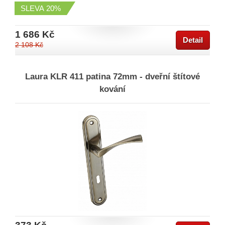
SLEVA
20%
1 686 Kč
Detail
2 108 Kč
Laura KLR 411 patina 72mm - dveřní štítové
kování