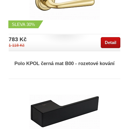
SLEVA
30%
783 Kč
Detail
1 118 Kč
Polo KPOL černá mat B00 - rozetové kování