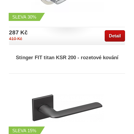
SLEVA
30%
287 Kč
Detail
410 Kč
Stinger FIT titan KSR 200 - rozetové kování
SLEVA
15%