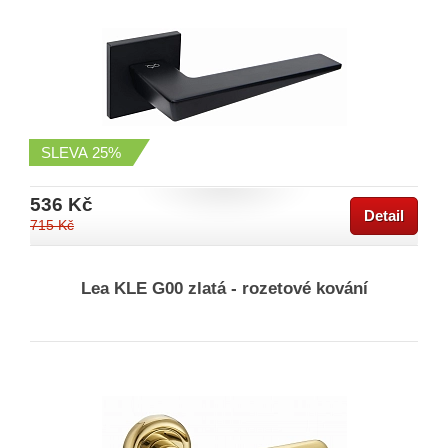
SLEVA
25%
536 Kč
Detail
715 Kč
Lea KLE G00 zlatá - rozetové kování