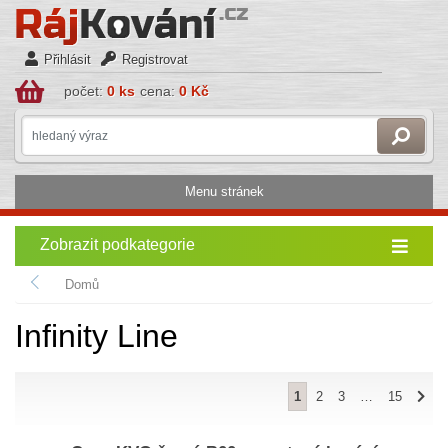
Přihlásit
Registrovat
počet:
0 ks
cena:
0 Kč
Menu stránek
Zobrazit podkategorie
Domů
Infinity Line
1
2
3
…
15