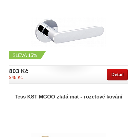
SLEVA
15%
803 Kč
Detail
945 Kč
Tess KST MGOO zlatá mat - rozetové kování