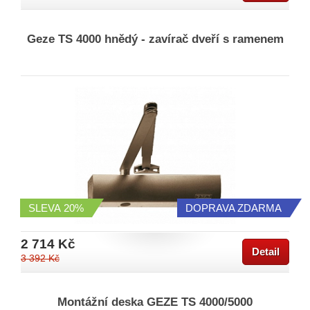
Geze TS 4000 hnědý - zavírač dveří s ramenem
SLEVA
20%
DOPRAVA ZDARMA
2 714 Kč
Detail
3 392 Kč
Montážní deska GEZE TS 4000/5000