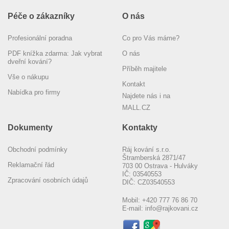
Péče o zákazníky
O nás
Profesionální poradna
Co pro Vás máme?
PDF knížka zdarma: Jak vybrat
O nás
dveřní kování?
Příběh majitele
Vše o nákupu
Kontakt
Nabídka pro firmy
Najdete nás i na
MALL.CZ
Dokumenty
Kontakty
Obchodní podmínky
Ráj kování s.r.o.
Štramberská 2871/47
Reklamační řád
703 00 Ostrava - Hulváky
IČ: 03540553
Zpracování osobních údajů
DIČ: CZ03540553
Mobil:
+420 777 76 86 70
E-mail:
info@rajkovani.cz