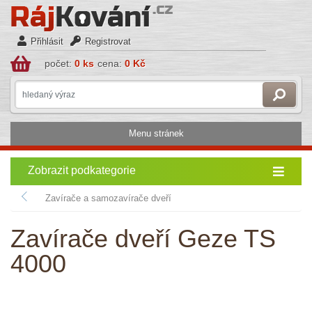
Přihlásit
Registrovat
počet:
0 ks
cena:
0 Kč
Menu stránek
Zobrazit podkategorie
Zavírače a samozavírače dveří
Zavírače dveří Geze TS
4000