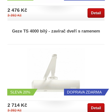
2 476 Kč
Detail
3 392 Kč
Geze TS 4000 bílý - zavírač dveří s ramenem
SLEVA
20%
DOPRAVA ZDARMA
2 714 Kč
Detail
3 392 Kč