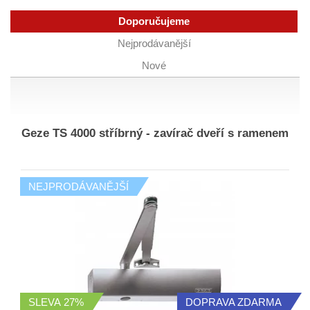
Doporučujeme
Nejprodávanější
Nové
Geze TS 4000 stříbrný - zavírač dveří s ramenem
NEJPRODÁVANĚJŠÍ
SLEVA
27%
DOPRAVA ZDARMA