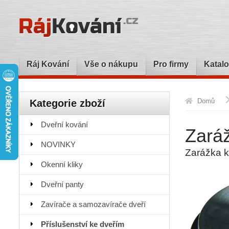
Ráj Kování
Vše o nákupu
Pro firmy
Katalo
Domů
Kategorie zboží
Dveřní kování
Zará
NOVINKY
Zarážka k
Okenní kliky
Dveřní panty
Zavírače a samozavírače dveří
Příslušenství ke dveřím