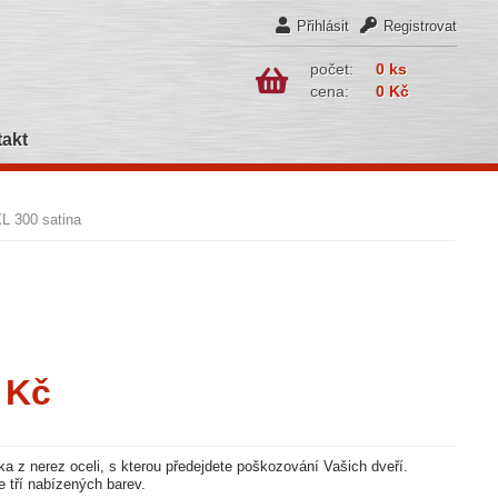
Přihlásit
Registrovat
počet:
0 ks
cena:
0 Kč
akt
L 300 satina
 Kč
ka z nerez oceli, s kterou předejdete poškozování Vašich dveří.
ze tří nabízených barev.