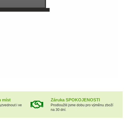
h míst
Záruka SPOKOJENOSTI
yzvednout i ve
Prodloužili jsme dobu pro výměnu zboží
na 30 dní.