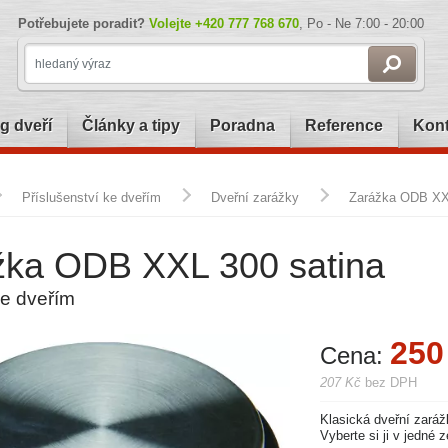
Potřebujete poradit?
Volejte
+420 777 768 670
, Po - Ne 7:00 - 20:00
g dveří
Články a tipy
Poradna
Reference
Kont
Příslušenství ke dveřím
Dveřní zarážky
Zarážka ODB XX
žka ODB XXL 300 satina
e dveřím
250
Cena:
207 Kč
bez DPH
Klasická dveřní zaráž
Vyberte si ji v jedné 