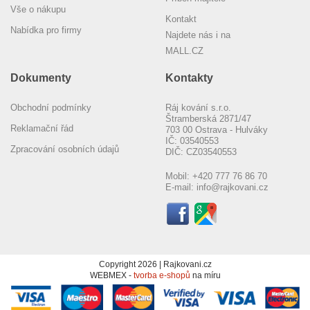
Vše o nákupu
Kontakt
Nabídka pro firmy
Najdete nás i na
MALL.CZ
Dokumenty
Kontakty
Obchodní podmínky
Ráj kování s.r.o.
Štramberská 2871/47
Reklamační řád
703 00 Ostrava - Hulváky
IČ: 03540553
Zpracování osobních údajů
DIČ: CZ03540553
Mobil:
+420 777 76 86 70
E-mail:
info@rajkovani.cz
Copyright 2026 | Rajkovani.cz
WEBMEX -
tvorba e-shopů
na míru