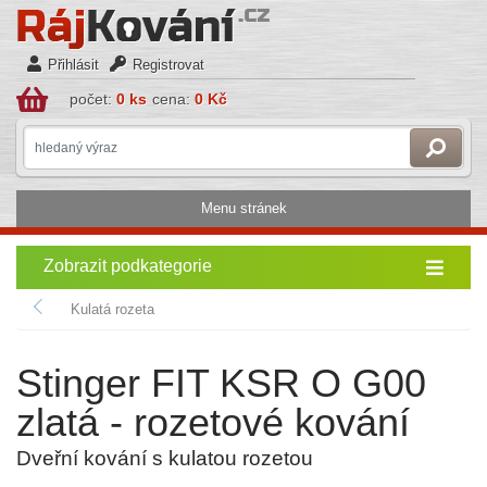
Přihlásit
Registrovat
počet:
0 ks
cena:
0 Kč
Menu stránek
Zobrazit podkategorie
Kulatá rozeta
Stinger FIT KSR O G00
zlatá - rozetové kování
Dveřní kování s kulatou rozetou