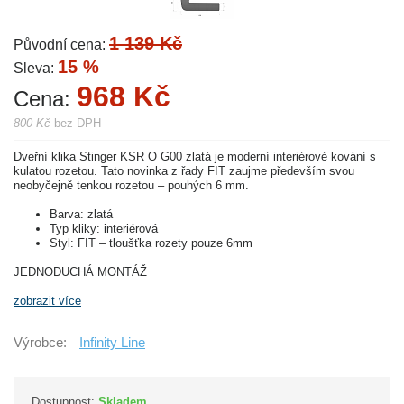
1 139 Kč
Původní cena:
15 %
Sleva:
968 Kč
Cena:
800 Kč
bez DPH
Dveřní klika Stinger KSR O G00 zlatá je moderní interiérové kování s
kulatou rozetou. Tato novinka z řady FIT zaujme především svou
neobyčejně tenkou rozetou – pouhých 6 mm.
Barva: zlatá
Typ kliky: interiérová
Styl: FIT – tloušťka rozety pouze 6mm
JEDNODUCHÁ MONTÁŽ
zobrazit více
Výrobce:
Infinity Line
Dostupnost:
Skladem