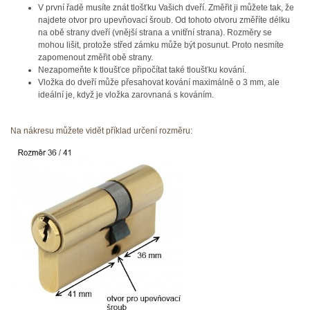
V první řadě musíte znát tlošťku Vašich dveří. Změřit ji můžete tak, že
najdete otvor pro upevňovací šroub. Od tohoto otvoru změříte délku
na obě strany dveří (vnější strana a vnitřní strana). Rozměry se
mohou lišit, protože střed zámku může být posunut. Proto nesmíte
zapomenout změřit obě strany.
Nezapomeňte k tloušťce připočítat také tloušťku kování.
Vložka do dveří může přesahovat kování maximálně o 3 mm, ale
ideální je, když je vložka zarovnaná s kováním.
Na nákresu můžete vidět příklad určení rozměru: