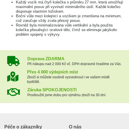
Každý vozík má čtyři kolečka o průměru 27 mm, která umožňují
maximální posuv při vyvinutí minimálního úsilí. Každé kolečko
disponuje vlastním ložiskem.
Boční vůle mezi kolejnicí a vozíkem je zmenšena na minimum,
což zaručuje vždy zcela přesný posuv.
Rovněž byla minimalizována vůle vertikální a byla použita
kolečka přesahující ocelové tělo, čímž se eliminuje jakýkoliv
problém spojený s výkyvy.
Doprava ZDARMA
Při nákupu nad 2 000 Kč vč. DPH dopravné hradíme za Vás.
Přes 4 000 výdejních míst
Zboží si můžete osobně vyzvednout i ve vašem místě
bydliště.
Záruka SPOKOJENOSTI
Prodloužili jsme dobu pro výměnu zboží na 30 dní.
Péče o zákazníky
O nás