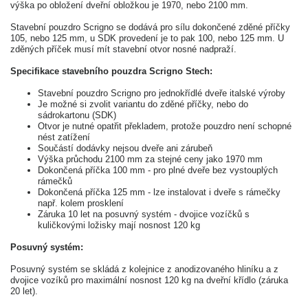
výška po obložení dveřní obložkou je 1970, nebo 2100 mm.
Stavební pouzdro Scrigno se dodává pro sílu dokončené zděné příčky
105, nebo 125 mm, u SDK provedení je to pak 100, nebo 125 mm. U
zděných příček musí mít stavební otvor nosné nadpraží.
Specifikace stavebního pouzdra Scrigno Stech:
Stavební pouzdro Scrigno pro jednokřídlé dveře italské výroby
Je možné si zvolit variantu do zděné příčky, nebo do
sádrokartonu (SDK)
Otvor je nutné opatřit překladem, protože pouzdro není schopné
nést zatížení
Součástí dodávky nejsou dveře ani zárubeň
Výška průchodu 2100 mm za stejné ceny jako 1970 mm
Dokončená příčka 100 mm - pro plné dveře bez vystouplých
rámečků
Dokončená příčka 125 mm - lze instalovat i dveře s rámečky
např. kolem prosklení
Záruka 10 let na posuvný systém - dvojice vozíčků s
kuličkovými ložisky mají nosnost 120 kg
Posuvný systém:
Posuvný systém se skládá z kolejnice z anodizovaného hliníku a z
dvojice vozíků pro maximální nosnost 120 kg na dveřní křídlo (záruka
20 let).