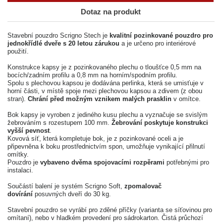
Dotaz na produkt
Stavební pouzdro Scrigno Stech je
kvalitní pozinkované pouzdro pro
jednokřídlé dveře s 20 letou zárukou
a je určeno pro interiérové
použití.
Konstrukce kapsy je z pozinkovaného plechu o tloušťce 0,5 mm na
bocích/zadním profilu a 0,8 mm na horním/spodním profilu.
Spolu s plechovou kapsou je dodávána perlinka, která se umisťuje v
horní části, v místě spoje mezi plechovou kapsou a zdivem (z obou
stran).
Chrání před možným vznikem malých prasklin
v omítce.
Bok kapsy je vyroben z jediného kusu plechu a vyznačuje se svislým
žebrováním s rozestupem 100 mm.
Žebrování poskytuje konstrukci
vyšší pevnost
.
Kovová síť, která kompletuje bok, je z pozinkované oceli a je
připevněna k boku prostřednictvím spon, umožňuje vynikající přilnutí
omítky.
Pouzdro je
vybaveno dvěma spojovacími rozpěrami
potřebnými pro
instalaci.
Součástí balení je systém Scrigno Soft,
zpomalovač
dovírání
posuvných dveří do 30 kg.
Stavební pouzdro se vyrábí pro zděné příčky (varianta se síťovinou pro
omítaní), nebo v hladkém provedení pro sádrokarton. Čistá průchozí