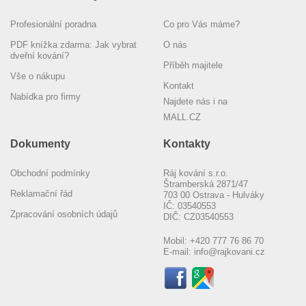
Profesionální poradna
Co pro Vás máme?
PDF knížka zdarma: Jak vybrat
O nás
dveřní kování?
Příběh majitele
Vše o nákupu
Kontakt
Nabídka pro firmy
Najdete nás i na
MALL.CZ
Dokumenty
Kontakty
Obchodní podmínky
Ráj kování s.r.o.
Štramberská 2871/47
Reklamační řád
703 00 Ostrava - Hulváky
IČ: 03540553
Zpracování osobních údajů
DIČ: CZ03540553
Mobil:
+420 777 76 86 70
E-mail:
info@rajkovani.cz