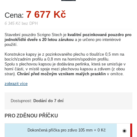
7 677 Kč
Cena:
6 345 Kč
bez DPH
Stavební pouzdro Scrigno Stech je
kvalitní pozinkované pouzdro pro
jednokřídlé dveře s 20 letou zárukou
a je určeno pro interiérové
použití.
Konstrukce kapsy je z pozinkovaného plechu o tloušťce 0,5 mm na
bocích/zadním profilu a 0,8 mm na horním/spodním profilu.
Spolu s plechovou kapsou je dodávána perlinka, která se umisťuje v
horní části, v místě spoje mezi plechovou kapsou a zdivem (z obou
stran).
Chrání před možným vznikem malých prasklin
v omítce.
zobrazit více
Dostupnost:
Dodání do 7 dní
PRO ZDĚNOU PŘÍČKU
Dokončená příčka pro zdivo 105 mm + 0 Kč