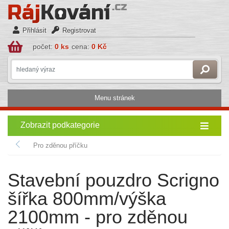
Přihlásit
Registrovat
počet:
0 ks
cena:
0 Kč
Menu stránek
Zobrazit podkategorie
Pro zděnou příčku
Stavební pouzdro Scrigno
šířka 800mm/výška
2100mm - pro zděnou