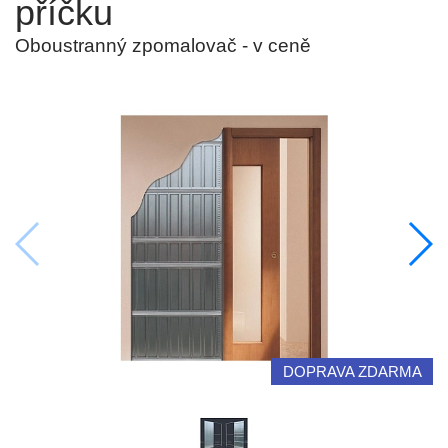
příčku
Oboustranný zpomalovač - v ceně
DOPRAVA ZDARMA