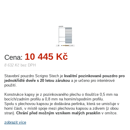
10 445 Kč
Cena:
8 632 Kč
bez DPH
Stavební pouzdro Scrigno Stech je
kvalitní pozinkované pouzdro pro
jednokřídlé dveře s 20 letou zárukou
a je určeno pro interiérové
použití.
Konstrukce kapsy je z pozinkovaného plechu o tloušťce 0,5 mm na
bocích/zadním profilu a 0,8 mm na horním/spodním profilu.
Spolu s plechovou kapsou je dodávána perlinka, která se umisťuje v
horní části, v místě spoje mezi plechovou kapsou a zdivem (z obou
stran).
Chrání před možným vznikem malých prasklin
v omítce.
zobrazit více