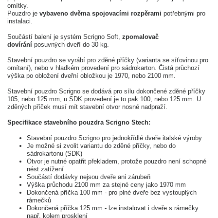
omítky.
Pouzdro je
vybaveno dvěma spojovacími rozpěrami
potřebnými pro
instalaci.
Součástí balení je systém Scrigno Soft,
zpomalovač
dovírání
posuvných dveří do 30 kg.
Stavební pouzdro se vyrábí pro zděné příčky (varianta se síťovinou pro
omítaní), nebo v hladkém provedení pro sádrokarton. Čistá průchozí
výška po obložení dveřní obložkou je 1970, nebo 2100 mm.
Stavební pouzdro Scrigno se dodává pro sílu dokončené zděné příčky
105, nebo 125 mm, u SDK provedení je to pak 100, nebo 125 mm. U
zděných příček musí mít stavební otvor nosné nadpraží.
Specifikace stavebního pouzdra Scrigno Stech:
Stavební pouzdro Scrigno pro jednokřídlé dveře italské výroby
Je možné si zvolit variantu do zděné příčky, nebo do
sádrokartonu (SDK)
Otvor je nutné opatřit překladem, protože pouzdro není schopné
nést zatížení
Součástí dodávky nejsou dveře ani zárubeň
Výška průchodu 2100 mm za stejné ceny jako 1970 mm
Dokončená příčka 100 mm - pro plné dveře bez vystouplých
rámečků
Dokončená příčka 125 mm - lze instalovat i dveře s rámečky
např. kolem prosklení