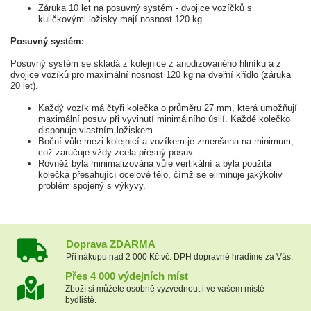
Záruka 10 let na posuvný systém - dvojice vozíčků s
kuličkovými ložisky mají nosnost 120 kg
Posuvný systém:
Posuvný systém se skládá z kolejnice z anodizovaného hliníku a z
dvojice vozíků pro maximální nosnost 120 kg na dveřní křídlo (záruka
20 let).
Každý vozík má čtyři kolečka o průměru 27 mm, která umožňují
maximální posuv při vyvinutí minimálního úsilí. Každé kolečko
disponuje vlastním ložiskem.
Boční vůle mezi kolejnicí a vozíkem je zmenšena na minimum,
což zaručuje vždy zcela přesný posuv.
Rovněž byla minimalizována vůle vertikální a byla použita
kolečka přesahující ocelové tělo, čímž se eliminuje jakýkoliv
problém spojený s výkyvy.
Doprava ZDARMA
Při nákupu nad 2 000 Kč vč. DPH dopravné hradíme za Vás.
Přes 4 000 výdejních míst
Zboží si můžete osobně vyzvednout i ve vašem místě
bydliště.