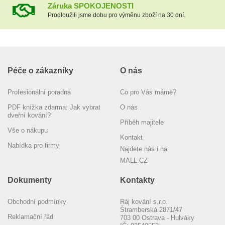
Záruka SPOKOJENOSTI
Prodloužili jsme dobu pro výměnu zboží na 30 dní.
Péče o zákazníky
O nás
Profesionální poradna
Co pro Vás máme?
PDF knížka zdarma: Jak vybrat
O nás
dveřní kování?
Příběh majitele
Vše o nákupu
Kontakt
Nabídka pro firmy
Najdete nás i na
MALL.CZ
Dokumenty
Kontakty
Obchodní podmínky
Ráj kování s.r.o.
Štramberská 2871/47
Reklamační řád
703 00 Ostrava - Hulváky