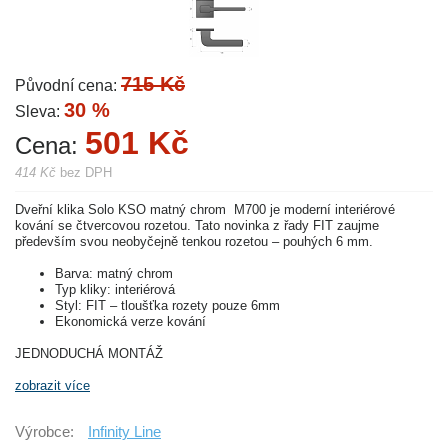
715 Kč
Původní cena:
30 %
Sleva:
501 Kč
Cena:
414 Kč
bez DPH
Dveřní klika Solo KSO matný chrom M700 je moderní interiérové
kování se čtvercovou rozetou. Tato novinka z řady FIT zaujme
především svou neobyčejně tenkou rozetou – pouhých 6 mm.
Barva: matný chrom
Typ kliky: interiérová
Styl: FIT – tloušťka rozety pouze 6mm
Ekonomická verze kování
JEDNODUCHÁ MONTÁŽ
zobrazit více
Výrobce:
Infinity Line