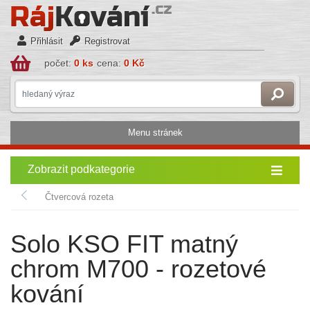
Přihlásit
Registrovat
počet:
0 ks
cena:
0 Kč
Menu stránek
Zobrazit podkategorie
Čtvercová rozeta
Solo KSO FIT matný
chrom M700 - rozetové
kování