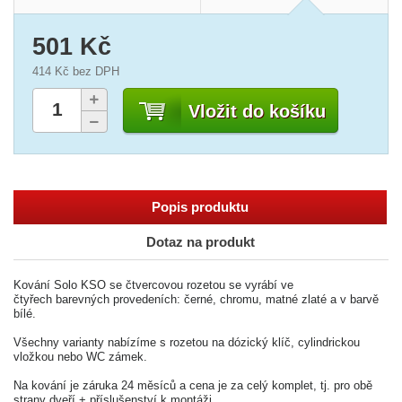
501 Kč
414 Kč
bez DPH
Vložit do košíku
Popis produktu
Dotaz na produkt
Kování Solo KSO se čtvercovou rozetou se vyrábí ve
čtyřech barevných provedeních: černé, chromu, matné zlaté a v barvě
bílé.
Všechny varianty nabízíme s rozetou na dózický klíč, cylindrickou
vložkou nebo WC zámek.
Na kování je záruka 24 měsíců a cena je za celý komplet, tj. pro obě
strany dveří + příslušenství k montáži.