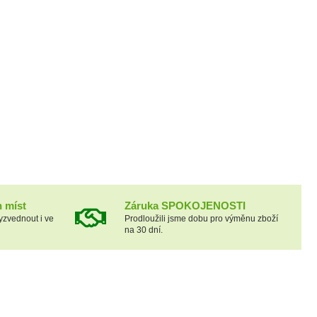
h míst
Záruka SPOKOJENOSTI
yzvednout i ve
Prodloužili jsme dobu pro výměnu zboží
na 30 dní.