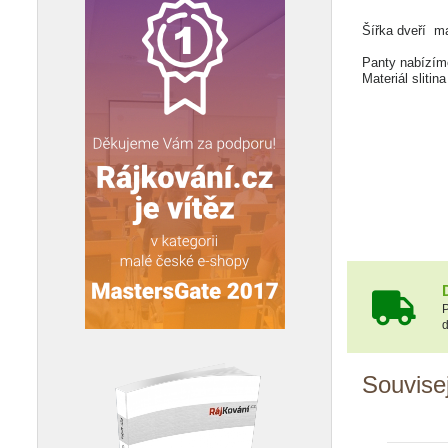
Šířka dveří 
Panty nabízíme
Materiál slitin
P
d
Souvisej