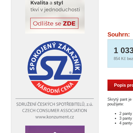
Souhrn:
1 03
854 Kč
bez
Popis pr
Skrytý pant je 
použijete:
2 pant
3 pant
4 pant