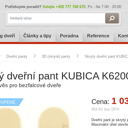
Potřebujete poradit?
Volejte
+420 777 768 670
, Po - Ne 7:00 - 20:00
g dveří
Články a tipy
Poradna
Reference
Kont
Dveřní panty
3D (skryté) panty
Skrytý dveřní pant KUBIC
ý dveřní pant KUBICA K6200
věs pro bezfalcové dveře
1 0
Cena:
OUPENÉ
854 Kč
bez DPH
Dveřní pant je skrytý
Maximální úhel otevře
PRÁVĚ KOUPENÉ