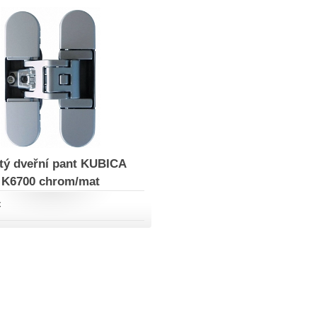
tý dveřní pant KUBICA
K6700 chrom/mat
č