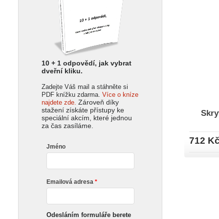
10 + 1 odpovědí, jak vybrat
dveřní kliku.
Zadejte Váš mail a stáhněte si
PDF knížku zdarma.
Více o kníze
Zároveň díky
najdete zde.
stažení získáte přístupy ke
Skry
speciální akcím, které jednou
za čas zasíláme.
712 K
Jméno
Emailová adresa
Odesláním formuláře berete