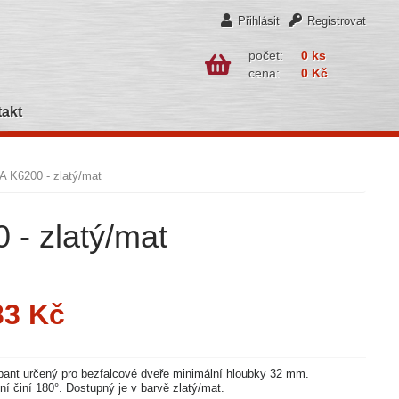
Přihlásit
Registrovat
počet:
0 ks
cena:
0 Kč
akt
A K6200 - zlatý/mat
 - zlatý/mat
33 Kč
 pant určený pro bezfalcové dveře minimální hloubky 32 mm.
ní činí 180°. Dostupný je v barvě zlatý/mat.
PRÁVĚ KOUPENÉ