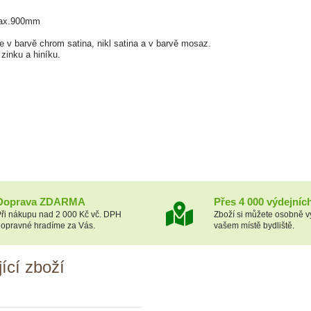
max.900mm
 v barvě chrom satina, nikl satina a v barvě mosaz.
a zinku a hiníku.
Doprava ZDARMA
Přes 4 000 výdejníc
ři nákupu nad 2 000 Kč vč. DPH
Zboží si můžete osobně v
opravné hradíme za Vás.
vašem místě bydliště.
ící zboží