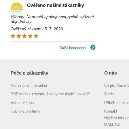
Ověřeno našimi zákazníky
Výhody: Naprostá spokojenost,rychlé vyřízení
objednávky
Ověřený zákazník 5. 7. 2026
Další hodnocení
Péče o zákazníky
O nás
Profesionální poradna
Co pro Vás m
PDF knížka zdarma: Jak vybrat dveřní kování?
O nás
Vše o nákupu
Příběh majitel
Nabídka pro firmy
Kontakt
Najdete nás i 
MALL.CZ