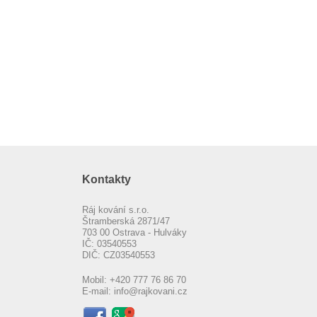
Kontakty
Ráj kování s.r.o.
Štramberská 2871/47
703 00 Ostrava - Hulváky
IČ: 03540553
DIČ: CZ03540553
Mobil:
+420 777 76 86 70
E-mail:
info@rajkovani.cz