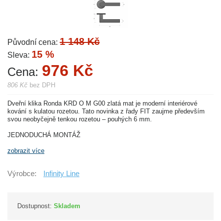
1 148 Kč
Původní cena:
15 %
Sleva:
976 Kč
Cena:
806 Kč
bez DPH
Dveřní klika Ronda KRD O M G00 zlatá mat je moderní interiérové
kování s kulatou rozetou. Tato novinka z řady FIT zaujme především
svou neobyčejně tenkou rozetou – pouhých 6 mm.
JEDNODUCHÁ MONTÁŽ
zobrazit více
Výrobce:
Infinity Line
Dostupnost:
Skladem