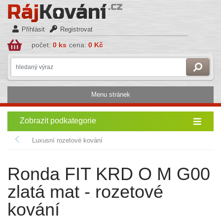
Přihlásit
Registrovat
počet:
0 ks
cena:
0 Kč
Menu stránek
Zobrazit podkategorie
Luxusní rozetové kování
Ronda FIT KRD O M G00
zlatá mat - rozetové
kování