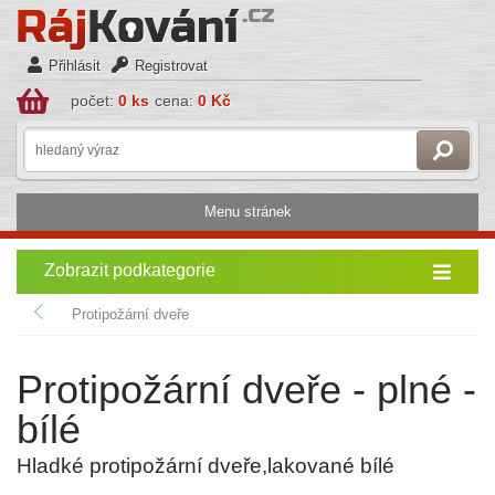
Přihlásit
Registrovat
počet:
0 ks
cena:
0 Kč
Menu stránek
Zobrazit podkategorie
Protipožární dveře
Protipožární dveře - plné -
bílé
Hladké protipožární dveře,lakované bílé