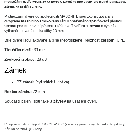
Protipožární dveře typu EI30-C/ EW30-C (zkoušky provedeny dle platné legislativy).
Záruka na zboží je 2 roky.
Protipožární dveře od společnosti MASONITE jsou zkonstruovány z
dvojitého masivního smrkového rámu
opatřeného
zpevňovací páskou
skrytou pod hranovací páskou. Plášť dveří tvoří
HDF deska
a výplní je
výtlačně lisovaná deska šířky 33 mm.
Bílé dveře jsou lakované a plné (neprosklené).Možnost zajištění CPL.
Tloušťka dveří:
39 mm
Zvuková izolace:
28 dB
Zámek
PZ zámek (cylindrická vložka)
Rozteč zámku:
72 mm
Součástí balení jsou také
3 závěsy
na usazení dveří.
Protipožární dveře typu EI30-C/ EW30-C (zkoušky provedeny dle platné legislativy).
Záruka na zboží je 2 roky.