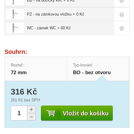
BB - na dózický klíč + 0 Kč
PZ - na zámkovou vložku + 0 Kč
WC - zámek WC + 60 Kč
Souhrn:
Rozteč:
Typ kování:
72 mm
BO - bez otvoru
316 Kč
261 Kč
bez DPH
Vložit do košíku