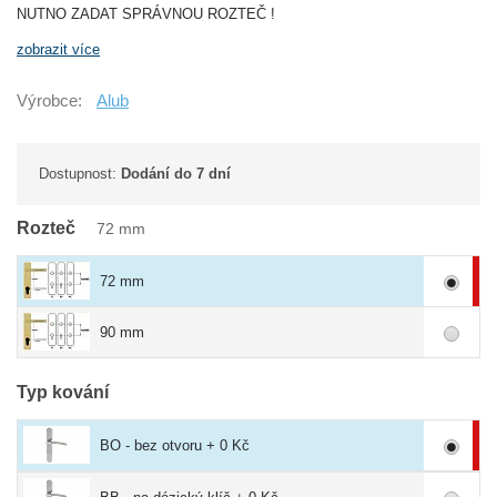
NUTNO ZADAT SPRÁVNOU ROZTEČ !
zobrazit více
Výrobce:
Alub
Dostupnost:
Dodání do 7 dní
Rozteč
72 mm
72 mm
90 mm
Typ kování
BO - bez otvoru + 0 Kč