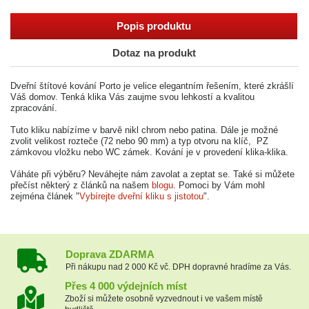
Popis produktu
Dotaz na produkt
Dveřní štítové kování Porto je velice elegantním řešením, které zkrášlí
Váš domov. Tenká klika Vás zaujme svou lehkostí a kvalitou
zpracování.
Tuto kliku nabízíme v barvě nikl chrom nebo patina. Dále je možné
zvolit velikost rozteče (72 nebo 90 mm) a typ otvoru na klíč, PZ
zámkovou vložku nebo WC zámek. Kování je v provedení klika-klika.
Váháte při výběru? Neváhejte nám zavolat a zeptat se. Také si můžete
přečíst některý z článků na našem
blogu
. Pomoci by Vám mohl
zejména článek "
Vybírejte dveřní kliku s jistotou
".
Doprava ZDARMA
Při nákupu nad 2 000 Kč vč. DPH dopravné hradíme za Vás.
Přes 4 000 výdejních míst
Zboží si můžete osobně vyzvednout i ve vašem místě