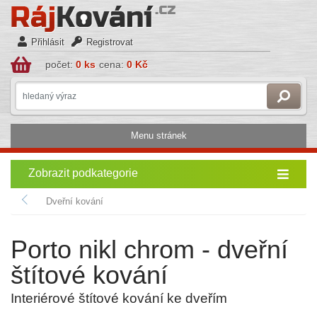
Přihlásit
Registrovat
počet:
0 ks
cena:
0 Kč
Menu stránek
Zobrazit podkategorie
Dveřní kování
Porto nikl chrom - dveřní
štítové kování
Interiérové štítové kování ke dveřím