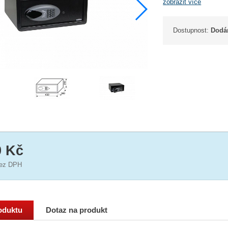
zobrazit více
Dostupnost:
Dodán
9 Kč
ez DPH
oduktu
Dotaz na produkt