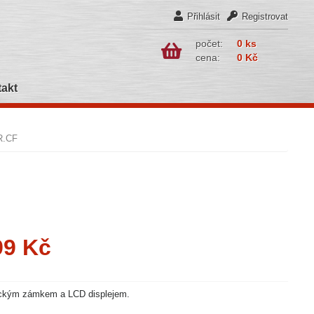
Přihlásit
Registrovat
počet:
0 ks
cena:
0 Kč
akt
R.CF
99 Kč
rickým zámkem a LCD displejem.