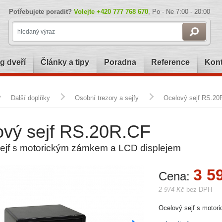
Potřebujete poradit?
Volejte
+420 777 768 670
, Po - Ne 7:00 - 20:00
g dveří
Články a tipy
Poradna
Reference
Kont
Další doplňky
Osobní trezory a sejfy
Ocelový sejf RS.20
ový sejf RS.20R.CF
ejf s motorickým zámkem a LCD displejem
3 5
Cena:
2 974 Kč
bez DPH
Ocelový sejf s moto