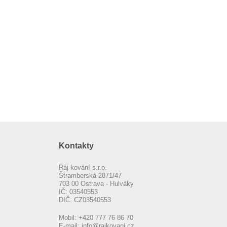
Kontakty
Ráj kování s.r.o.
Štramberská 2871/47
703 00 Ostrava - Hulváky
IČ: 03540553
DIČ: CZ03540553
Mobil:
+420 777 76 86 70
E-mail:
info@rajkovani.cz