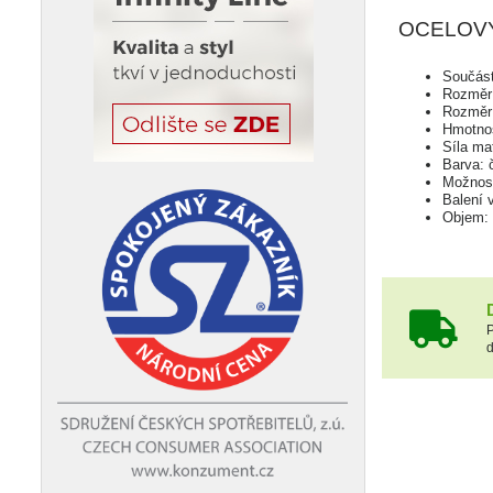
OCELOVÝ
Součástí
Rozměr 
Rozměr 
Hmotnos
Síla ma
Barva: 
Možnost
Balení 
Objem: 
P
d