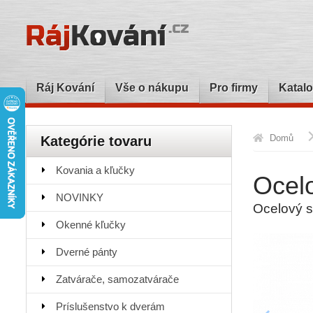
Ráj Kování
Vše o nákupu
Pro firmy
Katalo
Domů
Kategórie tovaru
Kovania a kľučky
Ocel
NOVINKY
Ocelový s
Okenné kľučky
Dverné pánty
Zatvárače, samozatvárače
Príslušenstvo k dverám