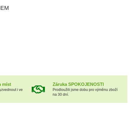
JEM
h míst
Záruka SPOKOJENOSTI
yzvednout i ve
Prodloužili jsme dobu pro výměnu zboží
na 30 dní.