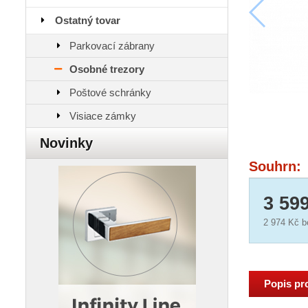
Ostatný tovar
Parkovací zábrany
Osobné trezory
Poštové schránky
Visiace zámky
Novinky
Souhrn:
3 59
2 974 Kč
b
Popis pr