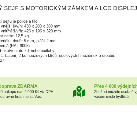
 SEJF S MOTORICKÝM ZÁMKEM A LCD DISPLE
 sejfu je police a filc.
vnější š/v/h: 430 x 200 x 380 mm
vnitřní š/v/h: 426 x 196 x 320 mm
t netto: 12,5 kg
teriálu: dveře 5 mm, plášť 2 mm
černá (RAL 9005)
 ukotvení do zdi nebo podlahy.
vč. baterií, 2 ks nouzových klíčů, ocelových hmoždinek a šroubů.
27 l
Doprava ZDARMA
Přes 4 000 výdejníc
ři nákupu nad 2 000 Kč vč. DPH
Zboží si můžete osobně v
opravné hradíme za Vás.
vašem místě bydliště.