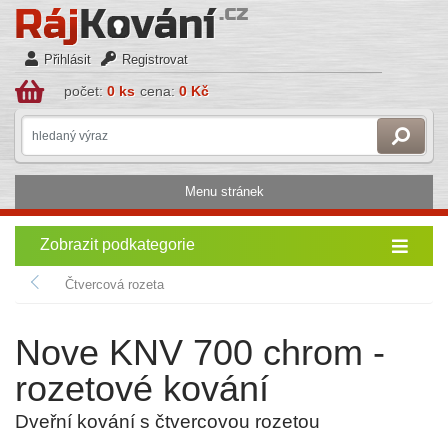
Přihlásit
Registrovat
počet:
0 ks
cena:
0 Kč
Menu stránek
Zobrazit podkategorie
Čtvercová rozeta
Nove KNV 700 chrom -
rozetové kování
Dveřní kování s čtvercovou rozetou