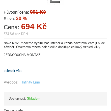
991 Kč
Původní cena:
30 %
Sleva:
694 Kč
Cena:
573 Kč
bez DPH
Nove KNV moderně vyplní Váš interiér a každá návštěva Vám ji bude
závidět. Čtvercová rozeta pak skvěle doplňuje celkový vzhled kliky.
JEDNODUCHÁ MONTÁŽ
zobrazit více
Výrobce:
Infinity Line
Dostupnost:
Skladem
Typ rozety