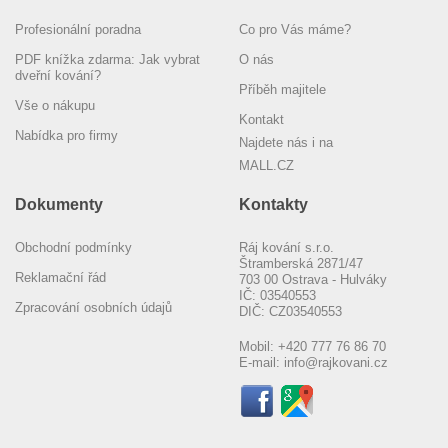
Profesionální poradna
Co pro Vás máme?
PDF knížka zdarma: Jak vybrat
O nás
dveřní kování?
Příběh majitele
Vše o nákupu
Kontakt
Nabídka pro firmy
Najdete nás i na
MALL.CZ
Dokumenty
Kontakty
Obchodní podmínky
Ráj kování s.r.o.
Štramberská 2871/47
Reklamační řád
703 00 Ostrava - Hulváky
IČ: 03540553
Zpracování osobních údajů
DIČ: CZ03540553
Mobil:
+420 777 76 86 70
E-mail:
info@rajkovani.cz