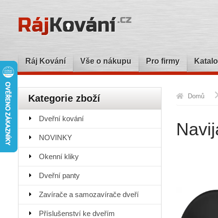
Ráj Kování
Vše o nákupu
Pro firmy
Katalo
Domů
Kategorie zboží
Dveřní kování
Navi
NOVINKY
Okenní kliky
Dveřní panty
Zavírače a samozavírače dveří
Příslušenství ke dveřím