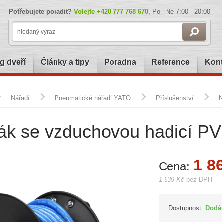
Potřebujete poradit?
Volejte
+420 777 768 670
, Po - Ne 7:00 - 20:00
g dveří
Články a tipy
Poradna
Reference
Kont
Nářadí
Pneumatické nářadí YATO
Příslušenství
N
ják se vzduchovou hadicí 
1 8
Cena:
1 539 Kč
bez DPH
Dostupnost:
Dodá