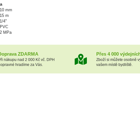
ta
10 mm
15 m
1/4"
PVC
2 MPa
Doprava ZDARMA
Přes 4 000 výdejníc
ři nákupu nad 2 000 Kč vč. DPH
Zboží si můžete osobně v
opravné hradíme za Vás.
vašem místě bydliště.