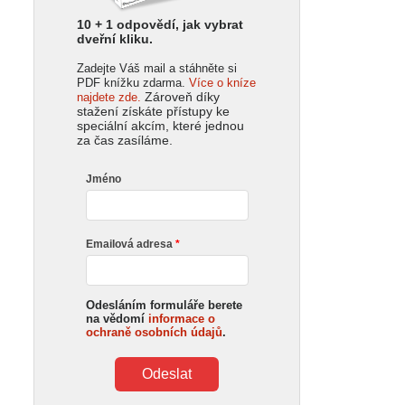
10 + 1 odpovědí, jak vybrat
dveřní kliku.
Zadejte Váš mail a stáhněte si
PDF knížku zdarma.
Více o kníze
Zároveň díky
najdete zde.
stažení získáte přístupy ke
speciální akcím, které jednou
za čas zasíláme.
Jméno
Emailová adresa
Odesláním formuláře berete
na vědomí
informace o
ochraně osobních údajů
.
Odeslat