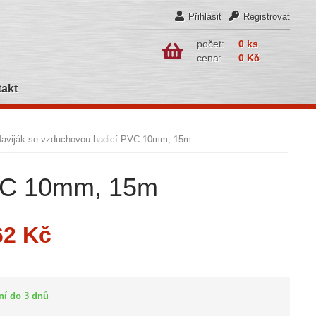
Přihlásit
Registrovat
počet:
0 ks
cena:
0 Kč
akt
aviják se vzduchovou hadicí PVC 10mm, 15m
PVC 10mm, 15m
62 Kč
ní do 3 dnů