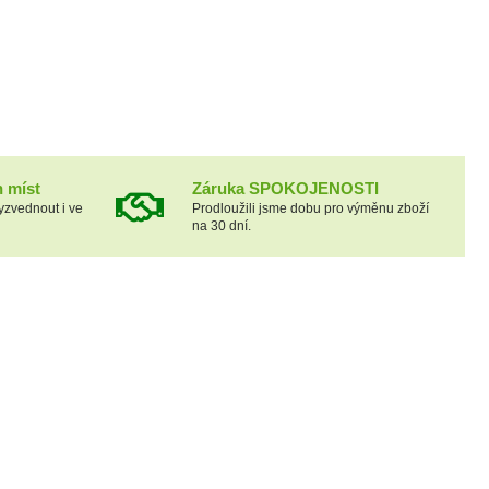
h míst
Záruka SPOKOJENOSTI
yzvednout i ve
Prodloužili jsme dobu pro výměnu zboží
na 30 dní.