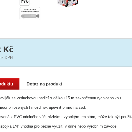
2 Kč
ez DPH
oduktu
Dotaz na produkt
naviják se vzduchovou hadicí s délkou 15 m zakončenou rychlospojkou.
mocí přiložených hmoždinek upevnit přímo na zeď.
ovená z PVC odolného vůči nízkým i vysokým teplotám, může tak být použita
spojka 1/4" vhodná pro běžné využití v dílně nebo výrobním závodě.