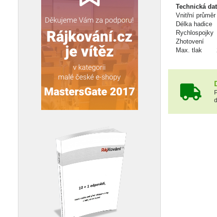
Technická da
Vnitřní průměr
Délka hadice
Rychlospojky
Zhotovení
Max. tlak
P
d