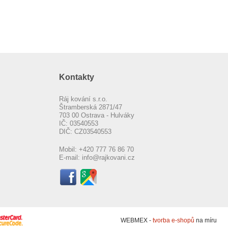
Kontakty
Ráj kování s.r.o.
Štramberská 2871/47
703 00 Ostrava - Hulváky
IČ: 03540553
DIČ: CZ03540553
Mobil:
+420 777 76 86 70
E-mail:
info@rajkovani.cz
WEBMEX -
tvorba e-shopů
na míru