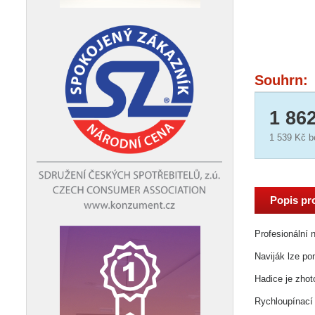
Souhrn:
1 86
1 539 Kč
b
Popis pr
Profesionální 
Naviják lze po
Hadice je zhot
Rychloupínací 