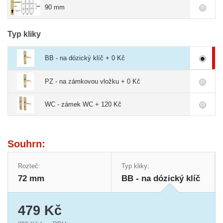
90 mm
Typ kliky
BB - na dózický klíč + 0 Kč
PZ - na zámkovou vložku + 0 Kč
WC - zámek WC + 120 Kč
Souhrn:
Rozteč:
Typ kliky:
72 mm
BB - na dózický klíč
479 Kč