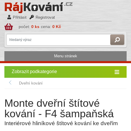
Přihlásit
Registrovat
počet:
0 ks
cena:
0 Kč
Menu stránek
Zobrazit podkategorie
Dveřní kování
Monte dveřní štítové
kování - F4 šampaňská
Interiérové hliníkové štítové kování ke dveřím