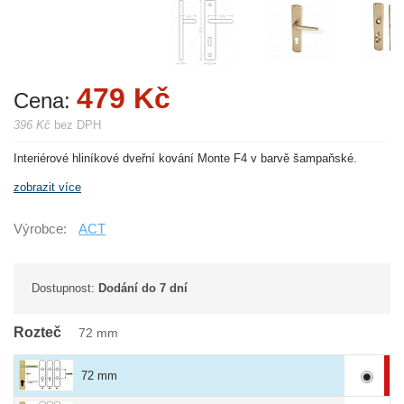
479 Kč
Cena:
396 Kč
bez DPH
Interiérové hliníkové dveřní kování Monte F4 v barvě šampaňské.
zobrazit více
Výrobce:
ACT
Dostupnost:
Dodání do 7 dní
Rozteč
72 mm
72 mm