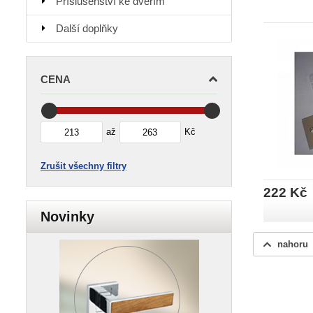
Příslušenství ke dveřím
Další doplňky
CENA
až
Kč
Zrušit všechny filtry
222 Kč
Novinky
nahoru