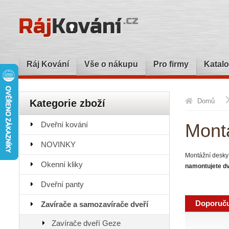
Ráj Kování
Vše o nákupu
Pro firmy
Katalo
Domů
Kategorie zboží
Dveřní kování
Mont
NOVINKY
Montážní desky
Okenní kliky
namontujete d
Dveřní panty
Doporuč
Zavírače a samozavírače dveří
Zavírače dveří Geze