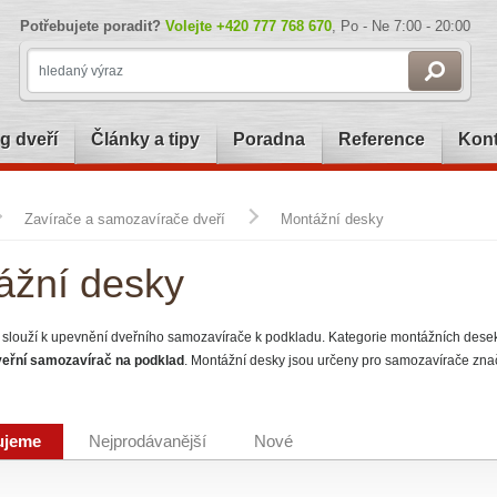
Potřebujete poradit?
Volejte
+420 777 768 670
, Po - Ne 7:00 - 20:00
g dveří
Články a tipy
Poradna
Reference
Kont
Zavírače a samozavírače dveří
Montážní desky
ážní desky
 slouží k upevnění dveřního samozavírače k podkladu.
Kategorie montážních desek
veřní samozavírač na podklad
. Montážní desky jsou určeny pro samozavírače zn
ujeme
Nejprodávanější
Nové