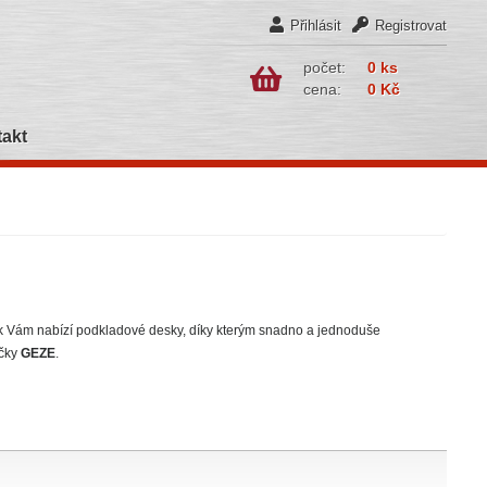
Přihlásit
Registrovat
počet:
0 ks
cena:
0 Kč
akt
 Vám nabízí podkladové desky, díky kterým snadno a jednoduše
ačky
GEZE
.