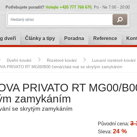
Potřebujete poradit?
Volejte
+420 777 768 670
, Po - Ne 7:00 - 20:00
g dveří
Články a tipy
Poradna
Reference
Kont
Dveřní kování
Rozetové kování
Luxusní rozetové kování
A PRIVATO RT MG00/B00 černá/zlatá mat se skrytým zamykáním
VA PRIVATO RT MG00/B00 č
tým zamykáním
vání se skrytým zamykáním
3 
Původní cena:
24 %
Sleva: