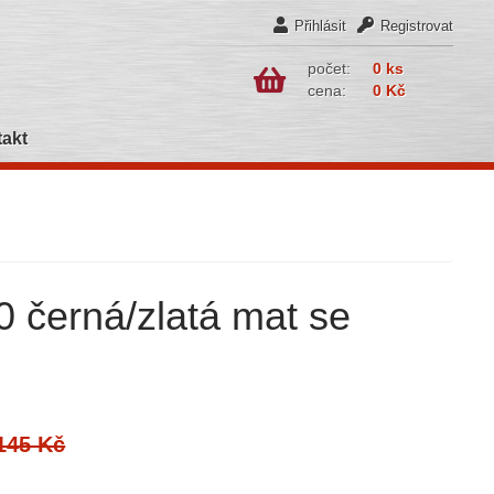
Přihlásit
Registrovat
počet:
0 ks
cena:
0 Kč
akt
erná/zlatá mat se
145 Kč