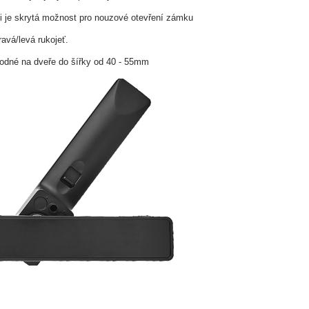
ti je skrytá možnost pro nouzové otevření zámku
ravá/levá rukojeť.
hodné na dveře do šířky od 40 - 55mm