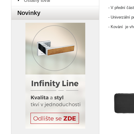
Ostatný tovar
- V přední čás
Novinky
- Univerzální p
- Kování je v