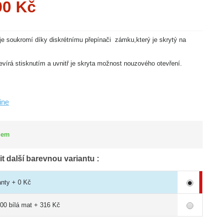
90 Kč
je soukromí díky diskrétnímu přepínači zámku,který je skrytý na
evírá stisknutím a uvnitř je skryta možnost nouzového otevření.
SLEVA
24%
Line
dem
 další barevnou variantu :
anty + 0 Kč
800 bílá mat + 316 Kč