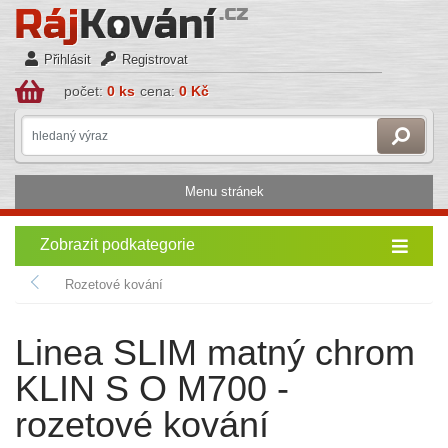
Přihlásit
Registrovat
počet:
0 ks
cena:
0 Kč
Menu stránek
Zobrazit podkategorie
Rozetové kování
Linea SLIM matný chrom
KLIN S O M700 -
rozetové kování