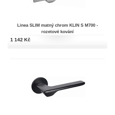
Linea SLIM matný chrom KLIN S M700 -
rozetové kování
1 142 Kč