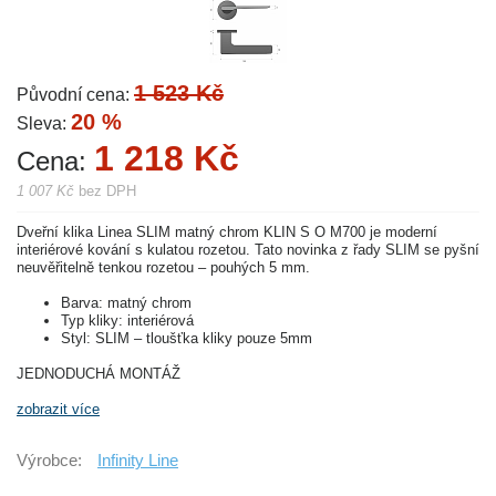
1 523 Kč
Původní cena:
20 %
Sleva:
1 218 Kč
Cena:
1 007 Kč
bez DPH
Dveřní klika Linea SLIM matný chrom KLIN S O M700 je moderní
interiérové kování s kulatou rozetou. Tato novinka z řady SLIM se pyšní
neuvěřitelně tenkou rozetou – pouhých 5 mm.
Barva: matný chrom
Typ kliky: interiérová
Styl: SLIM – tloušťka kliky pouze 5mm
JEDNODUCHÁ MONTÁŽ
zobrazit více
Výrobce:
Infinity Line