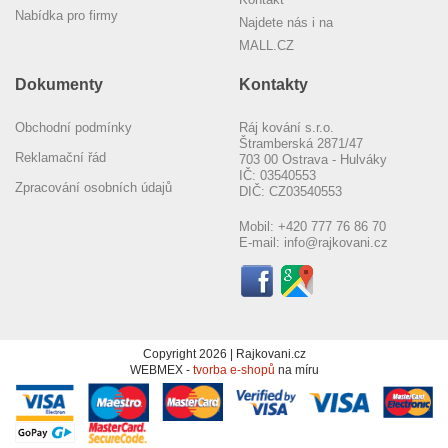
Nabídka pro firmy
Najdete nás i na
MALL.CZ
Dokumenty
Kontakty
Obchodní podmínky
Ráj kování s.r.o.
Štramberská 2871/47
Reklamační řád
703 00 Ostrava - Hulváky
IČ: 03540553
Zpracování osobních údajů
DIČ: CZ03540553
Mobil:
+420 777 76 86 70
E-mail:
info@rajkovani.cz
Copyright 2026 | Rajkovani.cz
WEBMEX -
tvorba e-shopů
na míru