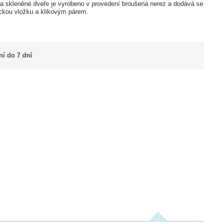
a skleněné dveře je vyrobeno v provedení broušená nerez a dodává se
ickou vložku a klikovým párem.
í do 7 dní