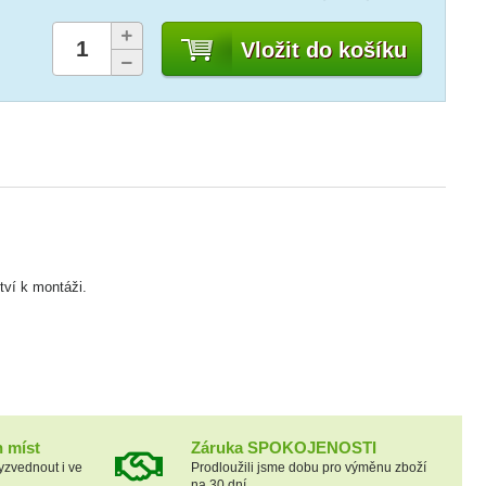
Vložit do košíku
tví k montáži.
h míst
Záruka SPOKOJENOSTI
yzvednout i ve
Prodloužili jsme dobu pro výměnu zboží
na 30 dní.