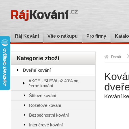
Ráj Kování
Vše o nákupu
Pro firmy
Katalo
Domů
Kategorie zboží
Dveřní kování
Kován
AKCE - SLEVA až 40% na
dveř
černé kování
Štítové kování
Kování k
Rozetové kování
Bezpečnostní kování
Interiérové kování