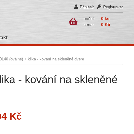
Přihlásit
Registrovat
počet:
0 ks
cena:
0 Kč
akt
DL40 (oválné) + klika - kování na skleněné dveře
lika - kování na skleněné
94 Kč