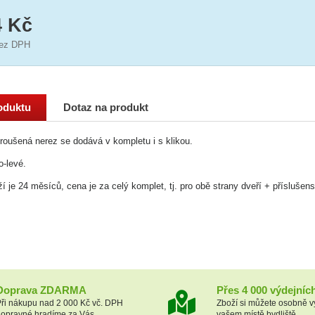
4 Kč
ez DPH
oduktu
Dotaz na produkt
oušená nerez se dodává v kompletu i s klikou.
o-levé.
í je 24 měsíců, cena je za celý komplet, tj. pro obě strany dveří + příslušens
Doprava ZDARMA
Přes 4 000 výdejníc
ři nákupu nad 2 000 Kč vč. DPH
Zboží si můžete osobně v
opravné hradíme za Vás.
vašem místě bydliště.