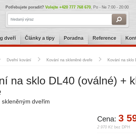
Potřebujete poradit?
Volejte
+420 777 768 670
, Po - Ne 7:00 - 20:00
g dveří
Články a tipy
Poradna
Reference
Kont
Dveřní kování
Kování na skleněné dveře
Kování na sklo 
í na sklo DL40 (oválné) + k
e
e skleněným dveřím
3 5
Cena:
2 970 Kč
bez DPH