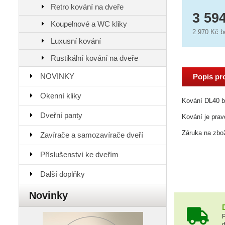
Retro kování na dveře
3 59
Koupelnové a WC kliky
2 970 Kč
b
Luxusní kování
Rustikální kování na dveře
NOVINKY
Popis pr
Okenní kliky
Kování DL40 br
Dveřní panty
Kování je prav
Záruka na zbož
Zavírače a samozavírače dveří
Příslušenství ke dveřím
Další doplňky
Novinky
P
d