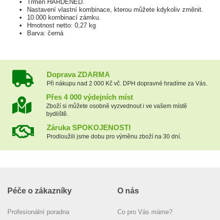
Třmen HARDENED.
Nastavení vlastní kombinace, kterou můžete kdykoliv změnit.
10.000 kombinací zámku.
Hmotnost netto: 0,27 kg
Barva: černá
Doprava ZDARMA
Při nákupu nad 2 000 Kč vč. DPH dopravné hradíme za Vás.
Přes 4 000 výdejních míst
Zboží si můžete osobně vyzvednout i ve vašem místě
bydliště.
Záruka SPOKOJENOSTI
Prodloužili jsme dobu pro výměnu zboží na 30 dní.
Péče o zákazníky
O nás
Profesionální poradna
Co pro Vás máme?