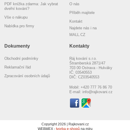
PDF knížka zdarma: Jak vybrat
O nás
dveřní kování?
Příběh majitele
Vše o nákupu
Kontakt
Nabídka pro firmy
Najdete nás i na
MALL.CZ
Dokumenty
Kontakty
Obchodní podmínky
Ráj kování s.r.o.
Štramberská 2871/47
Reklamační řád
703 00 Ostrava - Hulváky
IČ: 03540553
Zpracování osobních údajů
DIČ: CZ03540553
Mobil:
+420 777 76 86 70
E-mail:
info@rajkovani.cz
Copyright 2026 | Rajkovani.cz
WEBMEX -
tvorba e-shopů
na míru