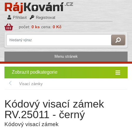
Přihlásit
Registrovat
počet:
0 ks
cena:
0 Kč
Menu stránek
Zobrazit podkategorie
Visací zámky
Kódový visací zámek
RV.25011 - černý
Kódový visací zámek