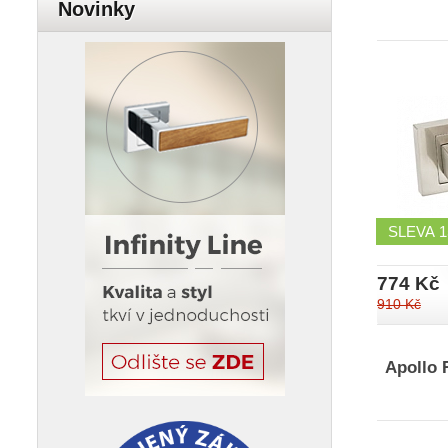
Novinky
SLEVA
774 Kč
910 Kč
Apollo 