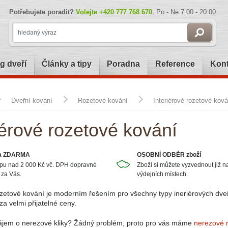
Potřebujete poradit?
Volejte
+420 777 768 670
, Po - Ne 7:00 - 20:00
g dveří
Články a tipy
Poradna
Reference
Kont
Dveřní kování
Rozetové kování
Interiérové rozetové ková
iérové rozetové kování
a ZDARMA
OSOBNÍ ODBĚR zboží
upu nad 2 000 Kč vč. DPH dopravné
Zboží si můžete vyzvednout již n
 za Vás.
výdejních místech.
ozetové kování je moderním řešením pro všechny typy ineriérových dveř
za velmi přijatelné ceny.
 zájem o nerezové kliky? Žádný problém, proto pro vás máme
nerezové 