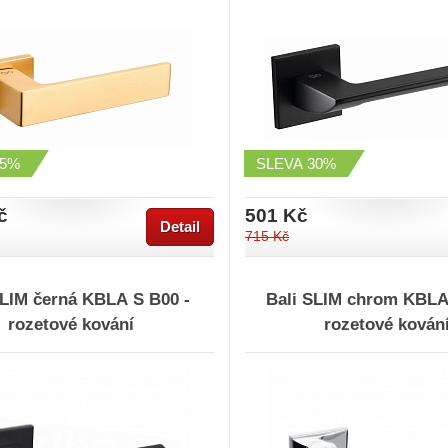
15%
SLEVA
30%
č
501 Kč
Detail
715 Kč
SLIM černá KBLA S B00 -
Bali SLIM chrom KBLA 
rozetové kování
rozetové kován