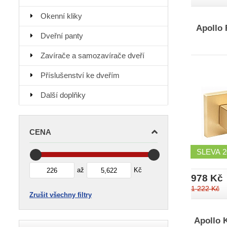
Okenní kliky
Apollo 
Dveřní panty
Zavírače a samozavírače dveří
Příslušenství ke dveřím
Další doplňky
CENA
SLEVA
až
Kč
978 Kč
1 222 Kč
Zrušit všechny filtry
Apollo 