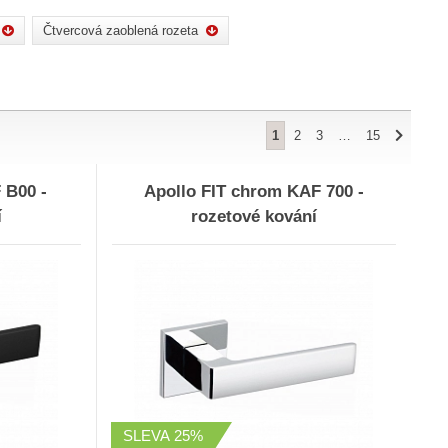
Čtvercová zaoblená rozeta
1
2
3
…
15
 B00 -
Apollo FIT chrom KAF 700 -
í
rozetové kování
SLEVA
25%