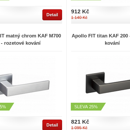
912 Kč
Detail
1 140 Kč
FIT matný chrom KAF M700
Apollo FIT titan KAF 200 
- rozetové kování
kování
25%
SLEVA
25%
821 Kč
Detail
1 095 Kč