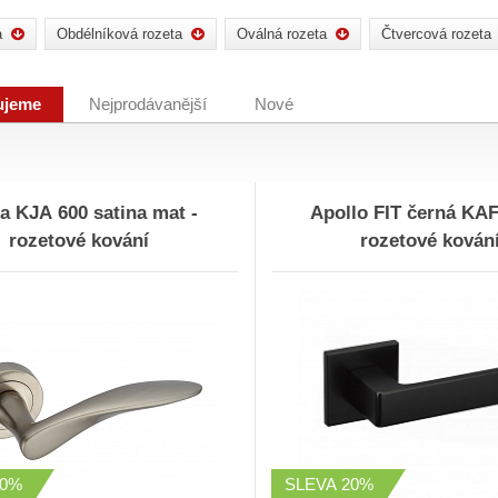
a
Obdélníková rozeta
Oválná rozeta
Čtvercová rozeta
ujeme
Nejprodávanější
Nové
 600 satina mat -
Apollo FIT černá KAF
rozetové kování
rozetové kován
30%
SLEVA
20%