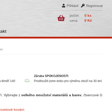
Přihlásit
Registrovat
počet:
0 ks
cena:
0 Kč
akt
ní
Záruka SPOKOJENOSTI
a téměř 140
Prodloužili jsme dobu pro výměnu zboží na 30 dní.
í. Vybírejte z
velkého množství materiálů a barev
, čtvercové či
rozetové kování.