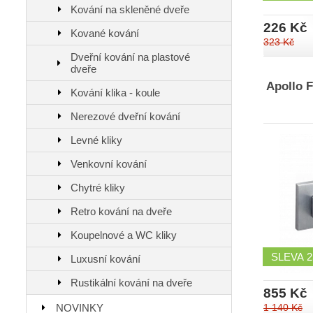
Kování na skleněné dveře
226 Kč
Kované kování
323 Kč
Dveřní kování na plastové
dveře
Apollo 
Kování klika - koule
Nerezové dveřní kování
Levné kliky
Venkovní kování
Chytré kliky
Retro kování na dveře
Koupelnové a WC kliky
SLEVA
Luxusní kování
Rustikální kování na dveře
855 Kč
NOVINKY
1 140 Kč