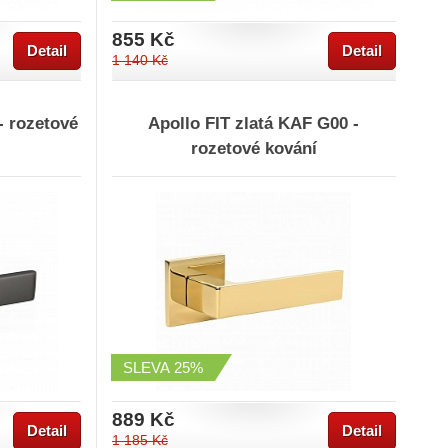
855 Kč
Detail
Detail
1 140 Kč
- rozetové
Apollo FIT zlatá KAF G00 -
rozetové kování
SLEVA
25%
889 Kč
Detail
Detail
1 185 Kč