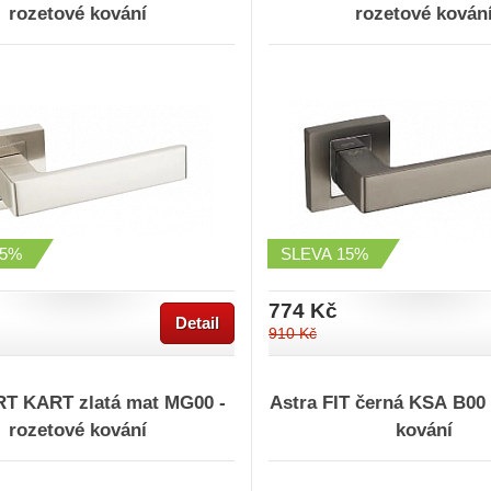
rozetové kování
rozetové kován
15%
SLEVA
15%
774 Kč
Detail
910 Kč
RT KART zlatá mat MG00 -
Astra FIT černá KSA B00 
rozetové kování
kování