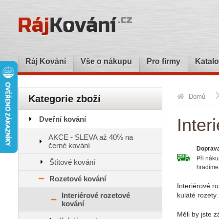
Ráj Kování
Vše o nákupu
Pro firmy
Katalo
Domů
Kategorie zboží
Dveřní kování
Inter
AKCE - SLEVA až 40% na
černé kování
Doprav
Při nák
Štítové kování
hradíme
Rozetové kování
Interiérové r
Interiérové rozetové
kulaté rozety 
kování
Měli by jste