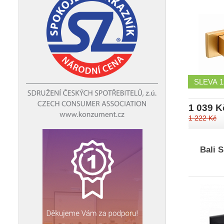
SLEVA
1 039 K
1 222 Kč
Bali 