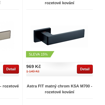
í
rozetové kování
SLEVA
15%
969 Kč
Detail
Detail
1 140 Kč
- rozetové
Astra FIT matný chrom KSA M700 -
rozetové kování