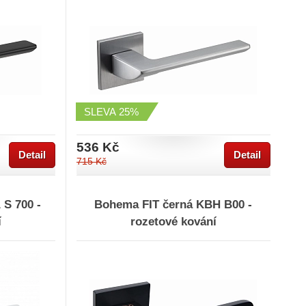
SLEVA
25%
536 Kč
Detail
Detail
715 Kč
S 700 -
Bohema FIT černá KBH B00 -
í
rozetové kování