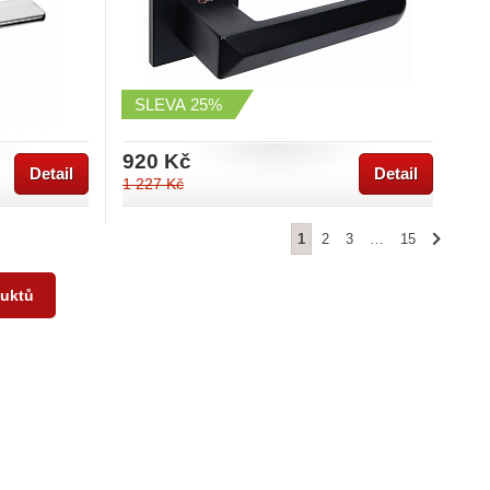
SLEVA
25%
920 Kč
Detail
Detail
1 227 Kč
1
2
3
…
15
duktů