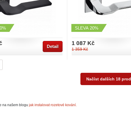
20%
SLEVA
20%
č
1 087 Kč
Detail
1 359 Kč
Načíst dalších 18 pro
 se na našem blogu
jak instalovat rozetové kování.