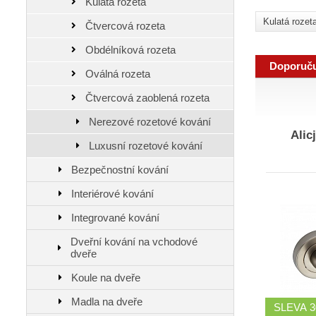
Kulatá rozeta
Kulatá rozet
Čtvercová rozeta
Obdélníková rozeta
Doporuč
Oválná rozeta
Čtvercová zaoblená rozeta
Nerezové rozetové kování
Alicja KJA
Luxusní rozetové kování
Bezpečnostní kování
Interiérové kování
Integrované kování
Dveřní kování na vchodové
dveře
Koule na dveře
Madla na dveře
SLEVA