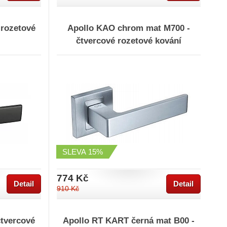
 rozetové
Apollo KAO chrom mat M700 -
čtvercové rozetové kování
SLEVA
15%
774 Kč
Detail
Detail
910 Kč
čtvercové
Apollo RT KART černá mat B00 -