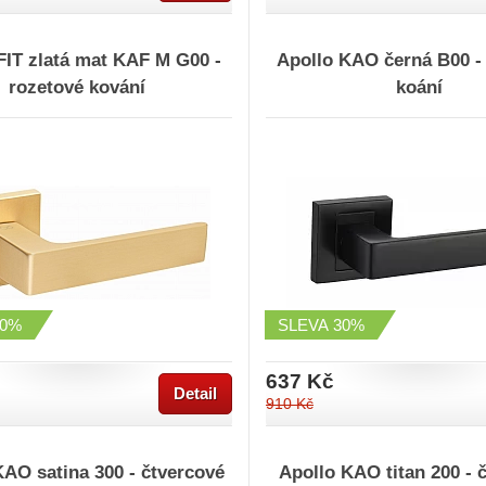
FIT zlatá mat KAF M G00 -
Apollo KAO černá B00 -
rozetové kování
koání
20%
SLEVA
30%
637 Kč
Detail
910 Kč
KAO satina 300 - čtvercové
Apollo KAO titan 200 - 