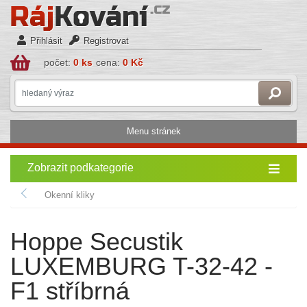
Přihlásit
Registrovat
počet:
0 ks
cena:
0 Kč
Menu stránek
Zobrazit podkategorie
Okenní kliky
Hoppe Secustik
LUXEMBURG T-32-42 -
F1 stříbrná