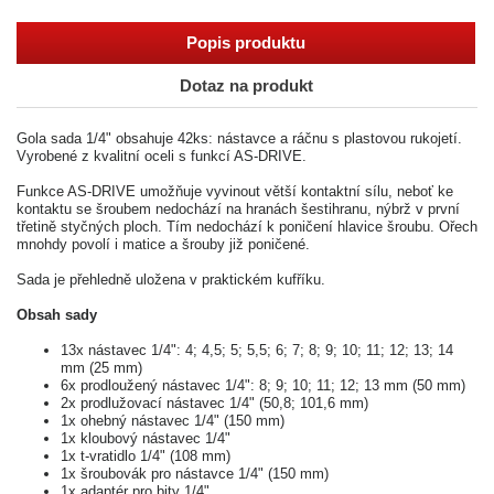
Popis produktu
Dotaz na produkt
Gola sada 1/4" obsahuje 42ks: nástavce a ráčnu s plastovou rukojetí.
Vyrobené z kvalitní oceli s funkcí AS-DRIVE.
Funkce AS-DRIVE umožňuje vyvinout větší kontaktní sílu, neboť ke
kontaktu se šroubem nedochází na hranách šestihranu, nýbrž v první
třetině styčných ploch. Tím nedochází k poničení hlavice šroubu. Ořech
mnohdy povolí i matice a šrouby již poničené.
Sada je přehledně uložena v praktickém kufříku.
Obsah sady
13x nástavec 1/4": 4; 4,5; 5; 5,5; 6; 7; 8; 9; 10; 11; 12; 13; 14
mm (25 mm)
6x prodloužený nástavec 1/4": 8; 9; 10; 11; 12; 13 mm (50 mm)
2x prodlužovací nástavec 1/4" (50,8; 101,6 mm)
1x ohebný nástavec 1/4" (150 mm)
1x kloubový nástavec 1/4"
1x t-vratidlo 1/4" (108 mm)
1x šroubovák pro nástavce 1/4" (150 mm)
1x adaptér pro bity 1/4"