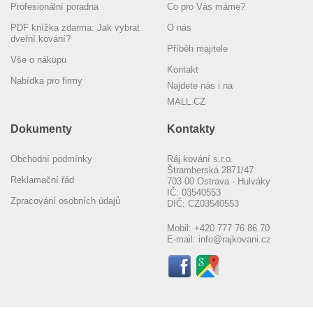
Profesionální poradna
Co pro Vás máme?
PDF knížka zdarma: Jak vybrat
O nás
dveřní kování?
Příběh majitele
Vše o nákupu
Kontakt
Nabídka pro firmy
Najdete nás i na
MALL.CZ
Dokumenty
Kontakty
Obchodní podmínky
Ráj kování s.r.o.
Štramberská 2871/47
Reklamační řád
703 00 Ostrava - Hulváky
IČ: 03540553
Zpracování osobních údajů
DIČ: CZ03540553
Mobil:
+420 777 76 86 70
E-mail:
info@rajkovani.cz