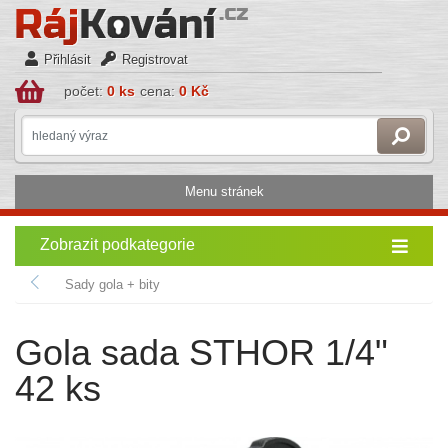
Přihlásit
Registrovat
počet:
0 ks
cena:
0 Kč
Menu stránek
Zobrazit podkategorie
Sady gola + bity
Gola sada STHOR 1/4"
42 ks