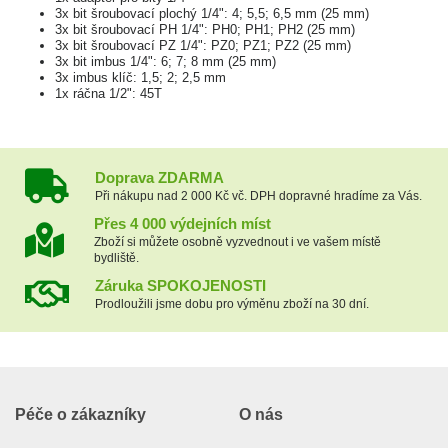
3x bit šroubovací plochý 1/4": 4; 5,5; 6,5 mm (25 mm)
3x bit šroubovací PH 1/4": PH0; PH1; PH2 (25 mm)
3x bit šroubovací PZ 1/4": PZ0; PZ1; PZ2 (25 mm)
3x bit imbus 1/4": 6; 7; 8 mm (25 mm)
3x imbus klíč: 1,5; 2; 2,5 mm
1x ráčna 1/2": 45T
Doprava ZDARMA
Při nákupu nad 2 000 Kč vč. DPH dopravné hradíme za Vás.
Přes 4 000 výdejních míst
Zboží si můžete osobně vyzvednout i ve vašem místě
bydliště.
Záruka SPOKOJENOSTI
Prodloužili jsme dobu pro výměnu zboží na 30 dní.
Péče o zákazníky
O nás