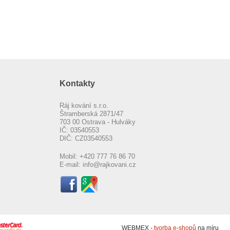
Kontakty
Ráj kování s.r.o.
Štramberská 2871/47
703 00 Ostrava - Hulváky
IČ: 03540553
DIČ: CZ03540553
Mobil:
+420 777 76 86 70
E-mail:
info@rajkovani.cz
WEBMEX -
tvorba e-shopů
na míru