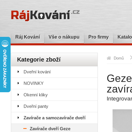
Ráj Kování
Vše o nákupu
Pro firmy
Katalo
Domů
Kategorie zboží
Dveřní kování
Geze 
NOVINKY
zavír
Okenní kliky
Integrovan
Dveřní panty
Zavírače a samozavírače dveří
Zavírače dveří Geze