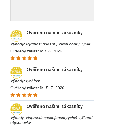
Ověřeno našimi zákazníky
Výhody: Rychlost dodání , Velmi dobrý výběr
Ověřený zákazník 3. 8. 2026
Ověřeno našimi zákazníky
Výhody: rychlost
Ověřený zákazník 15. 7. 2026
Ověřeno našimi zákazníky
Výhody: Naprostá spokojenost,rychlé vyřízení
objednávky