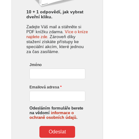
10 + 1 odpovědí, jak vybrat
dveřní kliku.
Zadejte Váš mail a stáhněte si
PDF knížku zdarma.
Více o kníze
Zároveň díky
najdete zde.
stažení získáte přístupy ke
speciální akcím, které jednou
za čas zasíláme.
Jméno
Emailová adresa
Odesláním formuláře berete
na vědomí
informace o
ochraně osobních údajů
.
Odeslat