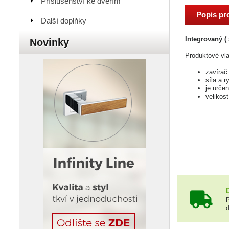
Příslušenství ke dveřím
Popis pr
Další doplňky
Integrovaný (
Novinky
Produktové vla
zavírač 
síla a 
je urče
velikos
P
d