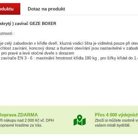
oduktu
Dotaz na produkt
 skrytý ) zavírač GEZE BOXER
stnosti :
je celý zabudován v křídle dveří, kluzná vodicí lišta je viditelná pouze při ote
rychlost zavírání, koncový doraz a tlumení otevírání jsou nastavitelné v zab
n pro pravé a levé otočné dveře s dorazem
t zavírače EN 3 - 6 : maximální hmotnost křídla 180 kg , pro šířky křídel do 
Doprava ZDARMA
Přes 4 000 výdejníc
ři nákupu nad 2 000 Kč vč. DPH
Zboží si můžete osobně v
opravné hradíme za Vás.
vašem místě bydliště.