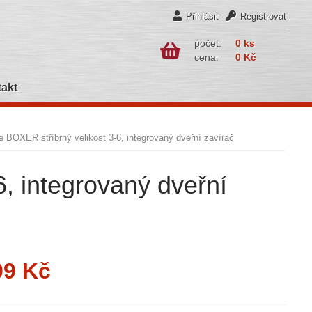
Přihlásit
Registrovat
počet:
0 ks
cena:
0 Kč
akt
 BOXER stříbrný velikost 3-6, integrovaný dveřní zavírač
, integrovaný dveřní
09 Kč