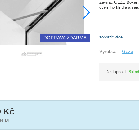
Zavírač GEZE Boxer s 
dveřního klřídla a zár
zobrazit více
DOPRAVA ZDARMA
Výrobce:
Geze
Dostupnost:
Skla
9 Kč
ez DPH