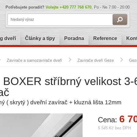
Potřebujete poradit?
Volejte
+420 777 768 670
, Po - Ne 7:00 - 20:00
g dveří
Články a tipy
Poradna
Reference
Kont
Zavírače a samozavírače dveří
Zavírače dveří Geze
Geze
BOXER stříbrný velikost 3-6
ač
ý ( skrytý ) dveřní zavírač + kluzná lišta 12mm
6 7
Cena:
5 545 Kč
bez DPH