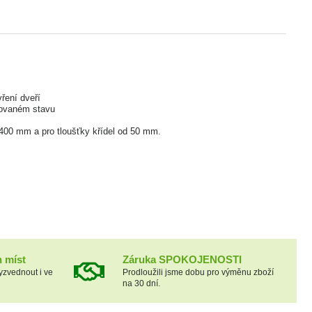
vření dveří
udovaném stavu
1.400 mm a pro tloušťky křídel od 50 mm.
h míst
Záruka SPOKOJENOSTI
yzvednout i ve
Prodloužili jsme dobu pro výměnu zboží
na 30 dní.