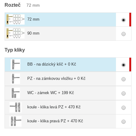
Rozteč
72 mm
72 mm
90 mm
Typ kliky
BB - na dózický klíč + 0 Kč
PZ - na zámkovou vložku + 0 Kč
WC - zámek WC + 199 Kč
koule - klika levá PZ + 470 Kč
koule - klika pravá PZ + 470 Kč