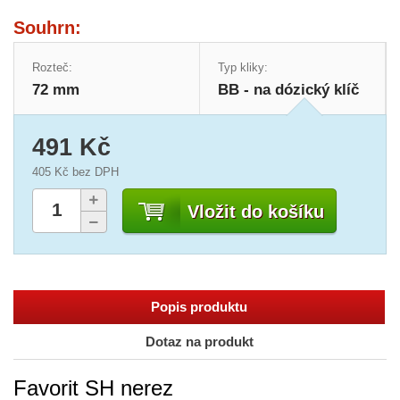
Souhrn:
Rozteč:
Typ kliky:
72 mm
BB - na dózický klíč
491 Kč
405 Kč
bez DPH
Vložit do košíku
Popis produktu
Dotaz na produkt
Favorit SH nerez