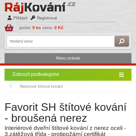
Přihlásit
Registrovat
počet:
0 ks
cena:
0 Kč
Menu stránek
Zobrazit podkategorie
Nerezové štítové kování
Favorit SH štítové kování
- broušená nerez
Interiérové dveřní štítové kování z nerez oceli -
3.zátěžová třída - protipožární certifikát