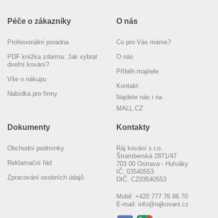
Péče o zákazníky
O nás
Profesionální poradna
Co pro Vás máme?
PDF knížka zdarma: Jak vybrat
O nás
dveřní kování?
Příběh majitele
Vše o nákupu
Kontakt
Nabídka pro firmy
Najdete nás i na
MALL.CZ
Dokumenty
Kontakty
Obchodní podmínky
Ráj kování s.r.o.
Štramberská 2871/47
Reklamační řád
703 00 Ostrava - Hulváky
IČ: 03540553
Zpracování osobních údajů
DIČ: CZ03540553
Mobil:
+420 777 76 86 70
E-mail:
info@rajkovani.cz