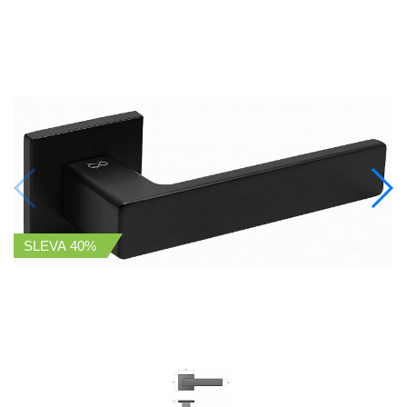
SLEVA
40%