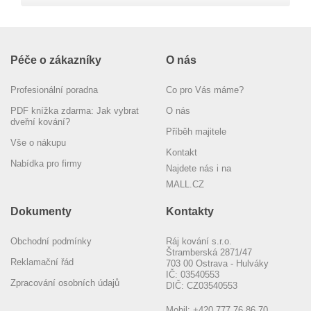
Péče o zákazníky
O nás
Profesionální poradna
Co pro Vás máme?
PDF knížka zdarma: Jak vybrat
O nás
dveřní kování?
Příběh majitele
Vše o nákupu
Kontakt
Nabídka pro firmy
Najdete nás i na
MALL.CZ
Dokumenty
Kontakty
Obchodní podmínky
Ráj kování s.r.o.
Štramberská 2871/47
Reklamační řád
703 00 Ostrava - Hulváky
IČ: 03540553
Zpracování osobních údajů
DIČ: CZ03540553
Mobil:
+420 777 76 86 70