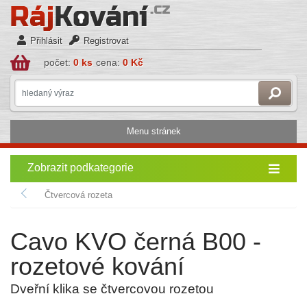
Přihlásit
Registrovat
počet:
0 ks
cena:
0 Kč
Menu stránek
Zobrazit podkategorie
Čtvercová rozeta
Cavo KVO černá B00 -
rozetové kování
Dveřní klika se čtvercovou rozetou