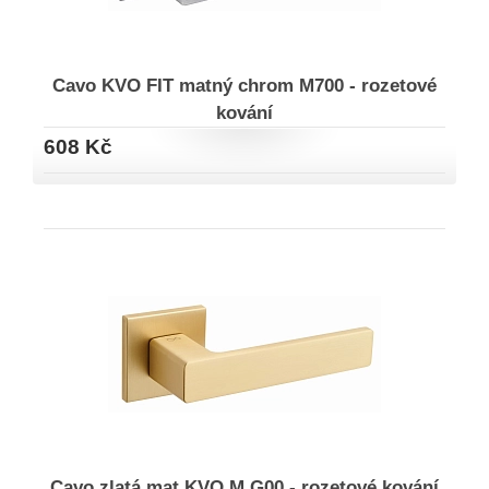
Cavo KVO FIT matný chrom M700 - rozetové
kování
608 Kč
Cavo zlatá mat KVO M G00 - rozetové kování