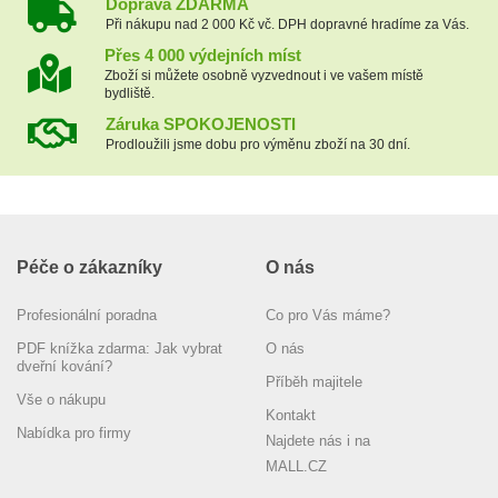
Doprava ZDARMA
Při nákupu nad 2 000 Kč vč. DPH dopravné hradíme za Vás.
Přes 4 000 výdejních míst
Zboží si můžete osobně vyzvednout i ve vašem místě
bydliště.
Záruka SPOKOJENOSTI
Prodloužili jsme dobu pro výměnu zboží na 30 dní.
Péče o zákazníky
O nás
Profesionální poradna
Co pro Vás máme?
PDF knížka zdarma: Jak vybrat
O nás
dveřní kování?
Příběh majitele
Vše o nákupu
Kontakt
Nabídka pro firmy
Najdete nás i na
MALL.CZ