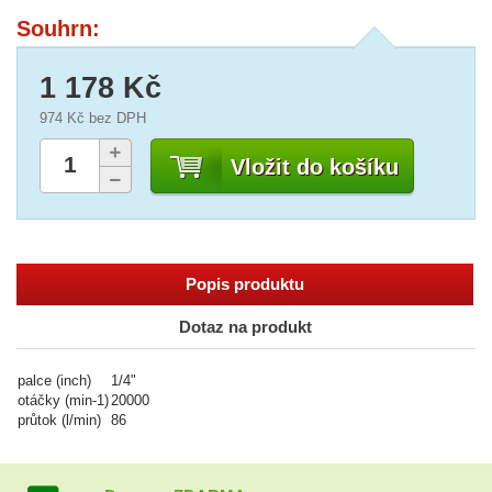
Souhrn:
1 178 Kč
974 Kč
bez DPH
Vložit do košíku
Popis produktu
Dotaz na produkt
palce (inch)
1/4"
otáčky (min-1)
20000
průtok (l/min)
86