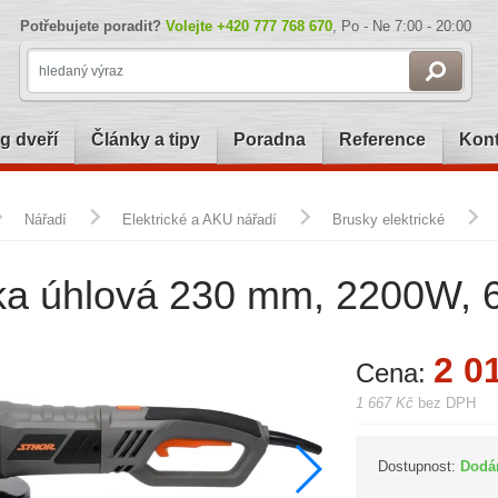
Potřebujete poradit?
Volejte
+420 777 768 670
, Po - Ne 7:00 - 20:00
g dveří
Články a tipy
Poradna
Reference
Kont
Nářadí
Elektrické a AKU nářadí
Brusky elektrické
ka úhlová 230 mm, 2200W, 6
2 0
Cena:
1 667 Kč
bez DPH
Dostupnost:
Dodá