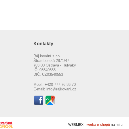
Kontakty
Ráj kování s.r.o.
Štramberská 2871/47
703 00 Ostrava - Hulváky
IČ: 03540553
DIČ: CZ03540553
Mobil:
+420 777 76 86 70
E-mail:
info@rajkovani.cz
WEBMEX -
tvorba e-shopů
na míru