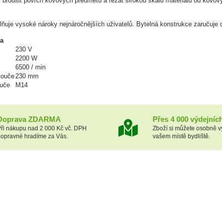
brousit povrch kovových předmětů a řezat širokou škálu materiálů od kovo
lňuje vysoké nároky nejnáročnějších uživatelů. Bytelná konstrukce zaručuje d
ta
230 V
2200 W
6500 / min
touče
230 mm
ouče
M14
Doprava ZDARMA
Přes 4 000 výdejníc
ři nákupu nad 2 000 Kč vč. DPH
Zboží si můžete osobně v
opravné hradíme za Vás.
vašem místě bydliště.