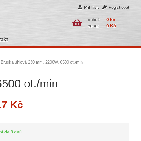
Přihlásit
Registrovat
počet:
0 ks
cena:
0 Kč
akt
Bruska úhlová 230 mm, 2200W, 6500 ot./min
500 ot./min
17 Kč
ní do 3 dnů