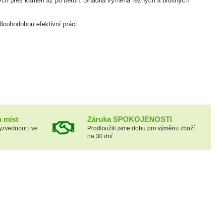
vých přes kámen až po beton. Snadná výměna řezných a brusných
louhodobou efektivní práci.
h míst
Záruka SPOKOJENOSTI
yzvednout i ve
Prodloužili jsme dobu pro výměnu zboží
na 30 dní.