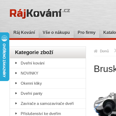
Ráj Kování
Vše o nákupu
Pro firmy
Katalo
Domů
Kategorie zboží
Dveřní kování
Brus
NOVINKY
Okenní kliky
Dveřní panty
Zavírače a samozavírače dveří
Příslušenství ke dveřím