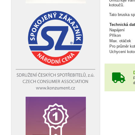
Umožňuje vám 
kotoučů.
Tato bruska sp
Technická da
Napájení
Příkon
Max. otáček
Pro průměr ko
Uchycení kot
P
d