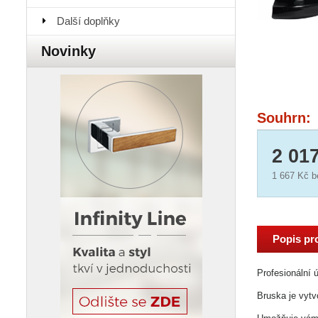
Další doplňky
Novinky
Souhrn:
2 01
1 667 Kč
b
Popis pr
Profesionální
Bruska je vyt