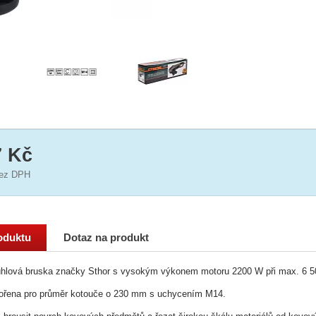
7 Kč
ez DPH
oduktu
Dotaz na produkt
 úhlová bruska značky Sthor s vysokým výkonem motoru 2200 W při max. 6 5
vořena pro průměr kotouče o 230 mm s uchycením M14.