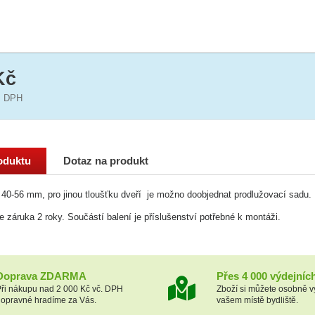
Kč
 DPH
oduktu
Dotaz na produkt
 40-56 mm, pro jinou tloušťku dveří je možno doobjednat prodlužovací sadu.
je záruka 2 roky. Součástí balení je příslušenství potřebné k montáži.
Doprava ZDARMA
Přes 4 000 výdejníc
ři nákupu nad 2 000 Kč vč. DPH
Zboží si můžete osobně v
opravné hradíme za Vás.
vašem místě bydliště.