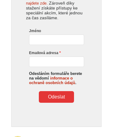
Zároveň díky
najdete zde.
stažení získáte přístupy ke
speciální akcím, které jednou
za čas zasíláme.
Jméno
Emailová adresa
Odesláním formuláře berete
na vědomí
informace o
ochraně osobních údajů
.
Odeslat