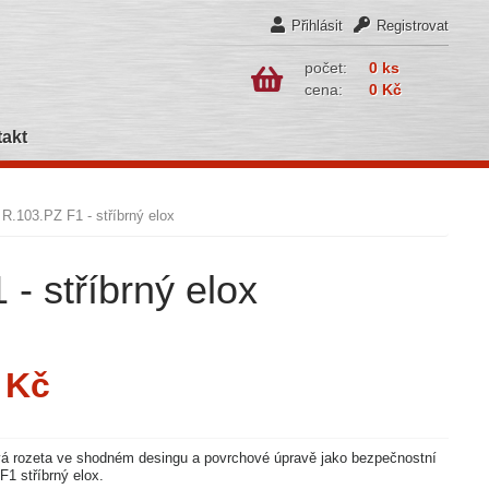
Přihlásit
Registrovat
počet:
0 ks
cena:
0 Kč
akt
R.103.PZ F1 - stříbrný elox
- stříbrný elox
 Kč
vá rozeta ve shodném desingu a povrchové úpravě jako bezpečnostní
F1 stříbrný elox.