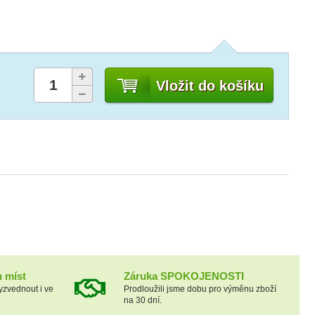
Vložit do košíku
h míst
Záruka SPOKOJENOSTI
yzvednout i ve
Prodloužili jsme dobu pro výměnu zboží
na 30 dní.