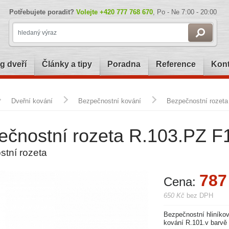
Potřebujete poradit?
Volejte
+420 777 768 670
, Po - Ne 7:00 - 20:00
g dveří
Články a tipy
Poradna
Reference
Kont
Dveřní kování
Bezpečnostní kování
Bezpečnostní rozeta 
čnostní rozeta R.103.PZ F1 
tní rozeta
787
Cena:
650 Kč
bez DPH
Bezpečnostní hliníko
kování R.101.v barvě 