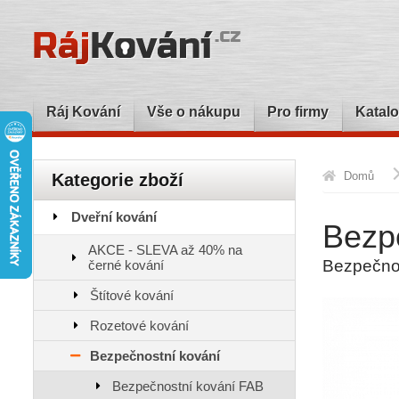
Ráj Kování
Vše o nákupu
Pro firmy
Katalo
Domů
Kategorie zboží
Dveřní kování
Bezpe
AKCE - SLEVA až 40% na
Bezpečnos
černé kování
Štítové kování
Rozetové kování
Bezpečnostní kování
Bezpečnostní kování FAB