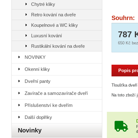
Chytré kliky
Retro kování na dveře
Souhrn:
Koupelnové a WC kliky
787 
Luxusní kování
650 Kč
bez
Rustikální kování na dveře
NOVINKY
Okenní kliky
Popis pr
Dveřní panty
Tloušťka dveří
Zavírače a samozavírače dveří
Na toto zboží 
Příslušenství ke dveřím
Další doplňky
P
Novinky
d