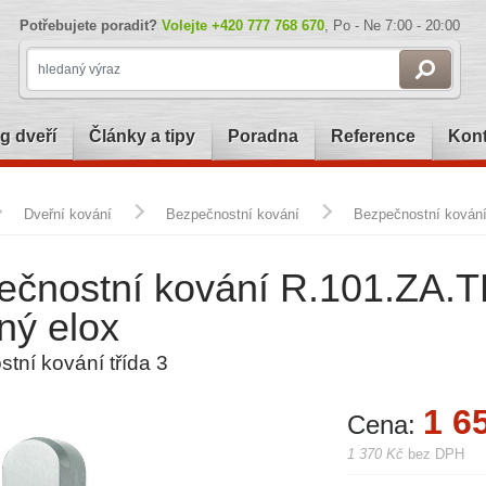
Potřebujete poradit?
Volejte
+420 777 768 670
, Po - Ne 7:00 - 20:00
g dveří
Články a tipy
Poradna
Reference
Kont
Dveřní kování
Bezpečnostní kování
Bezpečnostní kování 
čnostní kování R.101.ZA.TB
rný elox
tní kování třída 3
1 6
Cena:
1 370 Kč
bez DPH