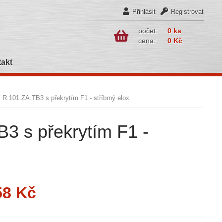
Přihlásit
Registrovat
počet:
0 ks
cena:
0 Kč
akt
R.101.ZA.TB3 s překrytím F1 - stříbrný elox
3 s překrytím F1 -
58 Kč