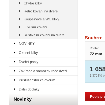
Chytré kliky
Retro kování na dveře
Koupelnové a WC kliky
Luxusní kování
Rustikální kování na dveře
Souhrn:
NOVINKY
Rozteč:
Okenní kliky
72 mm
Dveřní panty
1 65
Zavírače a samozavírače dveří
1 370 Kč
b
Příslušenství ke dveřím
Další doplňky
Popis pr
Novinky