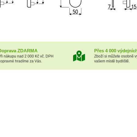
Doprava ZDARMA
Přes 4 000 výdejníc
ři nákupu nad 2 000 Kč vč. DPH
Zboží si můžete osobně v
opravné hradíme za Vás.
vašem místě bydliště.