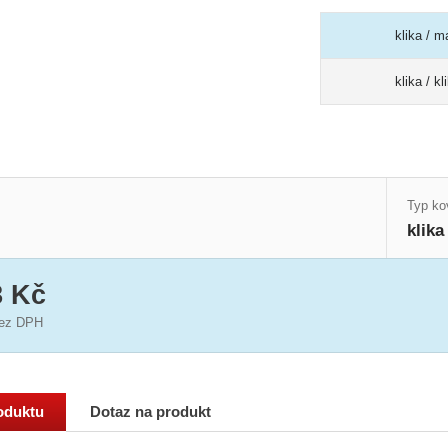
klika / m
klika / k
Typ ko
klika
8 Kč
ez DPH
oduktu
Dotaz na produkt