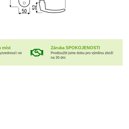
h míst
Záruka SPOKOJENOSTI
yzvednout i ve
Prodloužili jsme dobu pro výměnu zboží
na 30 dní.