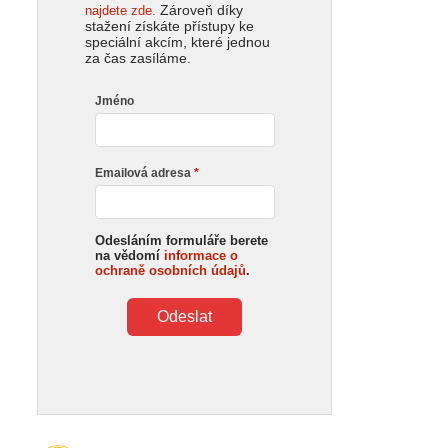
Zároveň díky
najdete zde.
stažení získáte přístupy ke
speciální akcím, které jednou
za čas zasíláme.
Jméno
Emailová adresa
Odesláním formuláře berete
na vědomí
informace o
ochraně osobních údajů
.
Odeslat