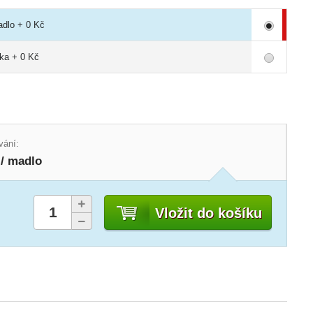
adlo + 0 Kč
lika + 0 Kč
vání:
 / madlo
Vložit do košíku