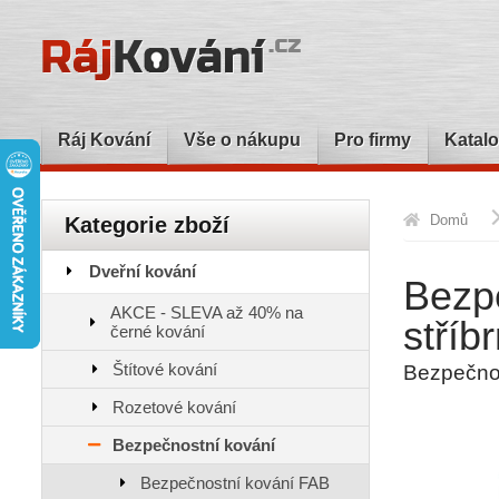
Ráj Kování
Vše o nákupu
Pro firmy
Katalo
Domů
Kategorie zboží
Dveřní kování
Bezpe
AKCE - SLEVA až 40% na
stříb
černé kování
Štítové kování
Bezpečnos
Rozetové kování
Bezpečnostní kování
Bezpečnostní kování FAB