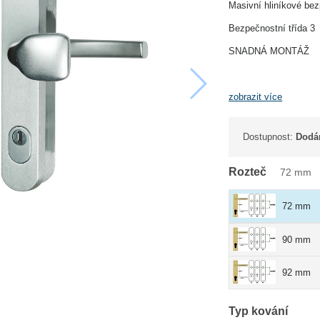
Masivní hliníkové bez
Bezpečnostní třída 3
SNADNÁ MONTÁŽ
zobrazit více
Dostupnost:
Dodán
Rozteč
72 mm
72 mm
90 mm
92 mm
Typ kování