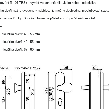
ování R.101.TB3 se vyrábí ve variantě klika/klika nebo madlo/klika.
šťku dveří než je uvedeno v nabídce, je možno doobjednat prodlužovací sadu.
je záruka 2 roky! Součástí balení je příslušenství potřebné k montáži.
e :
- tloušťka dveří: 40 - 55 mm
- tloušťka dveří: 40 - 55 mm
- tloušťka dveří: 67 - 80 mm